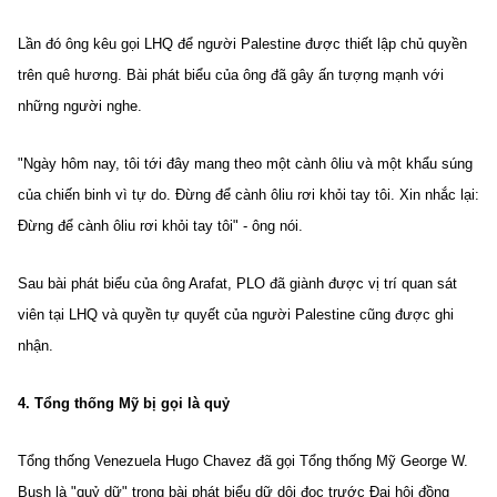
Lần đó ông kêu gọi LHQ để người Palestine được thiết lập chủ quyền
trên quê hương. Bài phát biểu của ông đã gây ấn tượng mạnh với
những người nghe.
"Ngày hôm nay, tôi tới đây mang theo một cành ôliu và một khẩu súng
của chiến binh vì tự do. Đừng để cành ôliu rơi khỏi tay tôi. Xin nhắc lại:
Đừng để cành ôliu rơi khỏi tay tôi" - ông nói.
Sau bài phát biểu của ông Arafat, PLO đã giành được vị trí quan sát
viên tại LHQ và quyền tự quyết của người Palestine cũng được ghi
nhận.
4. Tổng thống Mỹ bị gọi là quỷ
Tổng thống Venezuela Hugo Chavez đã gọi Tổng thống Mỹ George W.
Bush là "quỷ dữ" trong bài phát biểu dữ dội đọc trước Đại hội đồng