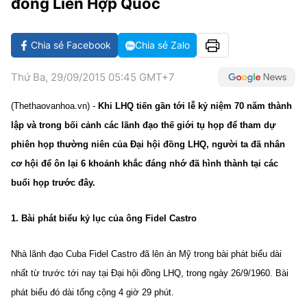
đồng Liên Hợp Quốc
VĂN HÓA SỐNG KHỎE
ĐỌC - XEM
BÓNG ĐÁ
KẾT QUẢ
CÁC CÚP CHÂU ÂU
GOLF
GIẢI TRÍ
NHỊP ĐẬP SỨC KHỎE
DIỄN ĐÀN
VĂN HÓA
BẢNG XẾP HẠNG
Chia sẻ Facebook
Chia sẻ Zalo
DU LỊCH
PHIM
X-QUANG TIN ĐỒN
CÔNG NGHIỆP VĂN HÓA
GIẢI TRÍ
Thứ Ba, 29/09/2015 05:45 GMT+7
THẾ GIỚI SAO
TIN TỨC
ÂM NHẠC
VIẾT LẠI ƯỚC MƠ
(Thethaovanhoa.vn) -
Khi LHQ tiến gần tới lễ kỷ niệm 70 năm thành
HIGHTECH
lập và trong bối cảnh các lãnh đạo thế giới tụ họp để tham dự
ĐIỂM ĐẾN
KBIZ
phiên họp thường niên của Đại hội đồng LHQ, người ta đã nhân
TIÊU ĐIỂM - SPOTLIGHT
ẢNH
cơ hội để ôn lại 6 khoảnh khắc đáng nhớ đã hình thành tại các
BẠN CẦN BIẾT
buổi họp trước đây.
ẨM THỰC
INFOGRAPHIC
1. Bài phát biểu kỷ lục của ông Fidel Castro
TƯ VẤN
E-MAGAZINE
Nhà lãnh đạo Cuba Fidel Castro đã lên án Mỹ trong bài phát biểu dài
ẢNH
nhất từ trước tới nay tại Đại hội đồng LHQ, trong ngày 26/9/1960. Bài
BÁO GIẤY
phát biểu đó dài tổng cộng 4 giờ 29 phút.