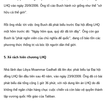
LHQ vào ngày 20/9/2006. Ông tố cáo Bush hành xử giống như thể "sở
hữu cả thế giới".
Rồi ông nhắc tới việc ông Bush đã phát biểu trước Đại hội đồng LHQ
một hôm trước đó: "Ngày hôm qua, quỷ dữ đã tới đây". Ông còn gọi
Bush là "phát ngôn viên của chủ nghĩa đế quốc", đang cố bảo tồn các
phương thức thống trị và bóc lột người dân thế giới.
5. Xé rách hiến chương LHQ
Nhà lãnh đạo Libya Moammar Gadhafi đã lên đọc phát biểu tại Đại hội
đồng LHQ lần đầu tiên sau 40 năm, vào ngày 23/9/2009. Ông đã có bài
phát biểu dài tổng cộng 1 giờ 36 phút, với nội dung lên án LHQ do đã
không thể ngăn chặn hàng chục cuộc chiến và còn bảo vệ quyền thành
lập vương quốc Hồi giáo của Taliban.