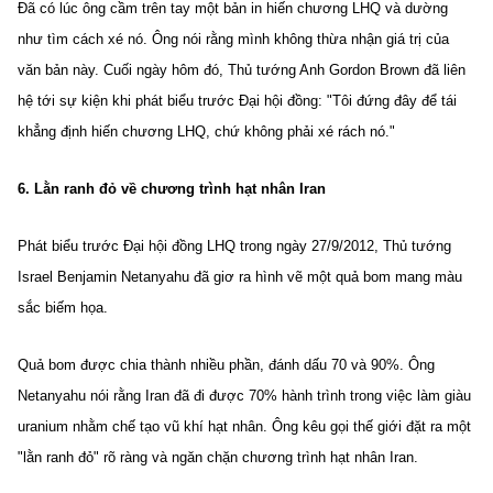
Đã có lúc ông cầm trên tay một bản in hiến chương LHQ và dường
như tìm cách xé nó. Ông nói rằng mình không thừa nhận giá trị của
văn bản này. Cuối ngày hôm đó, Thủ tướng Anh Gordon Brown đã liên
hệ tới sự kiện khi phát biểu trước Đại hội đồng: "Tôi đứng đây để tái
khẳng định hiến chương LHQ, chứ không phải xé rách nó."
6. Lằn ranh đỏ về chương trình hạt nhân Iran
Phát biểu trước Đại hội đồng LHQ trong ngày 27/9/2012, Thủ tướng
Israel Benjamin Netanyahu đã giơ ra hình vẽ một quả bom mang màu
sắc biếm họa.
Quả bom được chia thành nhiều phần, đánh dấu 70 và 90%. Ông
Netanyahu nói rằng Iran đã đi được 70% hành trình trong việc làm giàu
uranium nhằm chế tạo vũ khí hạt nhân. Ông kêu gọi thế giới đặt ra một
"lằn ranh đỏ" rõ ràng và ngăn chặn chương trình hạt nhân Iran.