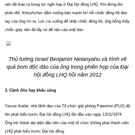
nên đã tháo ra trong lúc ngồi họp ở Đại hội đồng LHQ. Khi đứng lên
phản đối, Khrushchev đấm xuống bàn mạnh tới nỗi chiếc đồng hồ đeo
tay của ông rơi ra. Lúc cúi xuống để nhặt chiếc đồng hồ, ông bỗng thấy
chiếc giày nên đã lấy nó để nện vào mặt bàn.
Thủ tướng Israel Benjamin Netanyahu và hình vẽ
quả bom độc đáo của ông trong phiên họp của Đại
hội đồng LHQ hồi năm 2012
3. Cành ôliu hay khẩu súng
Yasser Arafat, nhà lãnh đạo của Tổ chức giải phóng Palestine (PLO) đã
lên phát biểu trước Đại hội đồng LHQ lần đầu vào ngày 13/11/1974.
Ông trở thành đại diện đầu tiên của một tổ chức không phải thành viên
LHQ phát biểu trước Đại hội đồng.