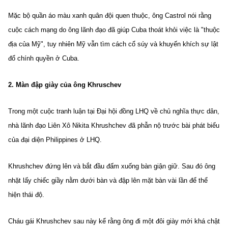
TRA CỨU PHƯỜNG XÃ
Mặc bộ quần áo màu xanh quân đội quen thuộc, ông Castrol nói rằng
CỐNG HIẾN
cuộc cách mạng do ông lãnh đạo đã giúp Cuba thoát khỏi việc là "thuộc
địa của Mỹ", tuy nhiên Mỹ vẫn tìm cách cổ súy và khuyến khích sự lật
BÙI XUÂN PHÁI
đổ chính quyền ở Cuba.
TIỆN ÍCH
2. Màn đập giày của ông Khruschev
LIÊN HỆ QUẢNG CÁO
Trong một cuộc tranh luận tại Đại hội đồng LHQ về chủ nghĩa thực dân,
Hotline: 0981.119.189
nhà lãnh đạo Liên Xô Nikita Khrushchev đã phẫn nộ trước bài phát biểu
của đại diện Philippines ở LHQ.
Điện thoại: 024.38254756
Khrushchev đứng lên và bắt đầu đấm xuống bàn giận giữ. Sau đó ông
MẠNG XÃ HỘI
nhặt lấy chiếc giầy nằm dưới bàn và đập lên mặt bàn vài lần để thể
hiện thái độ.
Cháu gái Khrushchev sau này kể rằng ông đi một đôi giày mới khá chật