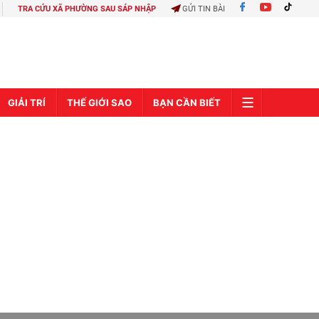
TRA CỨU XÃ PHƯỜNG SAU SÁP NHẬP
GỬI TIN BÀI
GIẢI TRÍ
THẾ GIỚI SAO
BẠN CẦN BIẾT