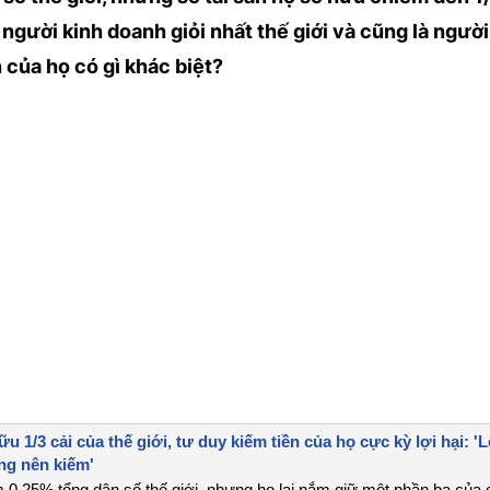
à người kinh doanh giỏi nhất thế giới và cũng là người
n của họ có gì khác biệt?
 1/3 cải của thế giới, tư duy kiếm tiền của họ cực kỳ lợi hại: 'L
ng nên kiếm'
 0,25% tổng dân số thế giới, nhưng họ lại nắm giữ một phần ba của 