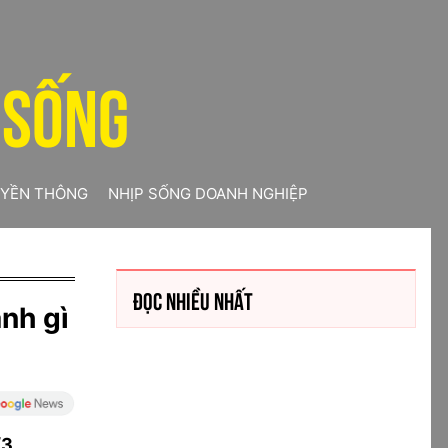
 SỐNG
YỀN THÔNG
NHỊP SỐNG DOANH NGHIỆP
ĐỌC NHIỀU NHẤT
nh gì
/3