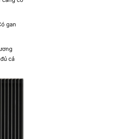
Có gan
lương
 đủ cả