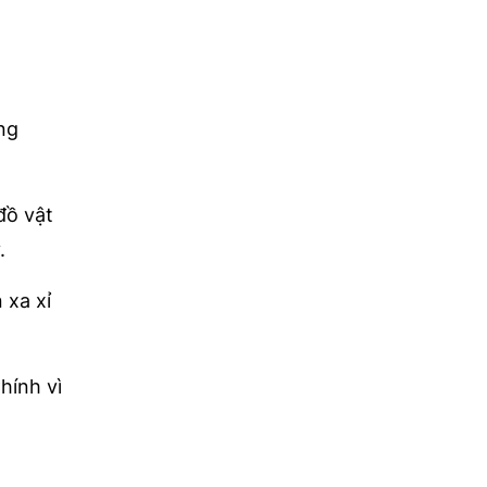
ờng
đồ vật
.
 xa xỉ
hính vì