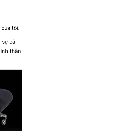
của tôi.
t sự cả
tinh thần