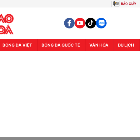
BÁO GIẤY
BÓNG ĐÁ VIỆT
BÓNG ĐÁ QUỐC TẾ
VĂN HÓA
DU LỊCH