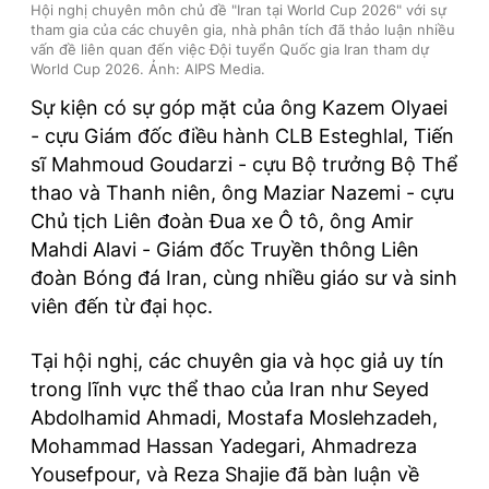
Hội nghị chuyên môn chủ đề "Iran tại World Cup 2026" với sự
tham gia của các chuyên gia, nhà phân tích đã thảo luận nhiều
vấn đề liên quan đến việc Đội tuyển Quốc gia Iran tham dự
World Cup 2026. Ảnh: AIPS Media.
Sự kiện có sự góp mặt của ông Kazem Olyaei
- cựu Giám đốc điều hành CLB Esteghlal, Tiến
sĩ Mahmoud Goudarzi - cựu Bộ trưởng Bộ Thể
thao và Thanh niên, ông Maziar Nazemi - cựu
Chủ tịch Liên đoàn Đua xe Ô tô, ông Amir
Mahdi Alavi - Giám đốc Truyền thông Liên
đoàn Bóng đá Iran, cùng nhiều giáo sư và sinh
viên đến từ đại học.
Tại hội nghị, các chuyên gia và học giả uy tín
trong lĩnh vực thể thao của Iran như Seyed
Abdolhamid Ahmadi, Mostafa Moslehzadeh,
Mohammad Hassan Yadegari, Ahmadreza
Yousefpour, và Reza Shajie đã bàn luận về