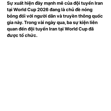
Sự xuất hiện đầy mạnh mẽ của đội tuyển Iran
TRA CỨU PHƯỜNG XÃ
tại World Cup 2026 đang là chủ đề nóng
CỐNG HIẾN
bỏng đối với người dân và truyền thông quốc
gia này. Trong vài ngày qua, ba sự kiện liên
BÙI XUÂN PHÁI
quan đến đội tuyển Iran tại World Cup đã
TIỆN ÍCH
được tổ chức.
LIÊN HỆ QUẢNG CÁO
Hotline: 0981.119.189
Điện thoại: 024.38254756
MẠNG XÃ HỘI