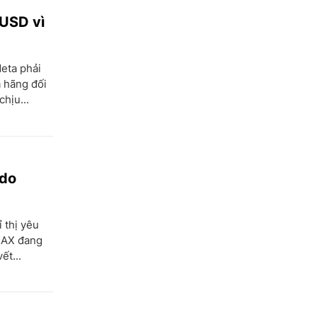
 USD vì
eta phải
a hãng đối
chịu...
 do
 thị yêu
MAX đang
ết...