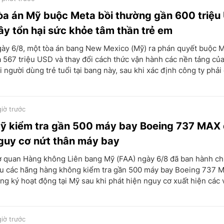
òa án Mỹ buộc Meta bồi thường gần 600 triệu
ây tổn hại sức khỏe tâm thần trẻ em
ày 6/8, một tòa án bang New Mexico (Mỹ) ra phán quyết buộc M
ả 567 triệu USD và thay đổi cách thức vận hành các nền tảng củ
i người dùng trẻ tuổi tại bang này, sau khi xác định công ty phải 
giờ trước
ỹ kiểm tra gần 500 máy bay Boeing 737 MAX
guy cơ nứt thân máy bay
 quan Hàng không Liên bang Mỹ (FAA) ngày 6/8 đã ban hành chỉ
u các hãng hàng không kiểm tra gần 500 máy bay Boeing 737 
ng ký hoạt động tại Mỹ sau khi phát hiện nguy cơ xuất hiện các v
giờ trước