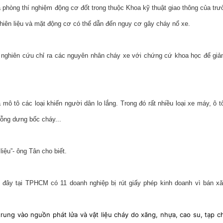
 phòng thí nghiệm động cơ đốt trong thuộc Khoa kỹ thuật giao thông của t
hiên liệu và mặt động cơ có thể dẫn đến nguy cơ gây cháy nổ xe.
 nghiên cứu chỉ ra các nguyên nhân cháy xe với chứng cứ khoa học để giảm
ô tô các loại khiến người dân lo lắng. Trong đó rất nhiều loại xe máy, ô t
bỗng dưng bốc cháy...
iệu”- ông Tân cho biết.
đây tại TPHCM có 11 doanh nghiệp bị rút giấy phép kinh doanh vì bán x
rung vào nguồn phát lửa và vật liệu cháy do xăng, nhựa, cao su, tạp c