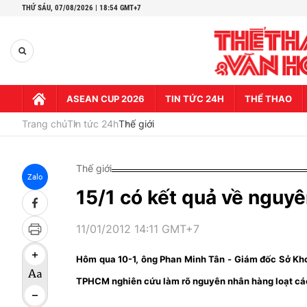
THỨ SÁU,
07/08/2026 | 18:54 GMT+7
ASEAN CUP 2026
TIN TỨC 24H
THỂ THAO
Trang chủ
Tin tức 24h
Thế giới
Thế giới
Zalo
15/1 có kết quả về nguy
11/01/2012 14:11 GMT+7
Hôm qua 10-1, ông Phan Minh Tân - Giám đốc Sở K
TPHCM nghiên cứu làm rõ nguyên nhân hàng loạt các v