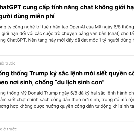
hatGPT cung cấp tính năng chat không giới h
gười dùng miễn phí
ng ty công nghệ trí tuệ nhân tạo OpenAI của Mỹ ngày 6/8 thông
 giới hạn đối với các cuộc trò chuyện bằng văn bản (chat) cho tấ
ng ChatGPT. Nền tảng này mới đây đã đạt mốc 1 tỷ người dùng 
giờ trước
ổng thống Trump ký sắc lệnh mới siết quyền c
heo nơi sinh, chống “du lịch sinh con”
ng thống Mỹ Donald Trump ngày 6/8 đã ký hai sắc lệnh hành p
ằm siết chặt chính sách công dân theo nơi sinh, trong đó mở rộ
ường hợp không được hưởng quyền công dân tự động khi sinh tại
 giờ trước