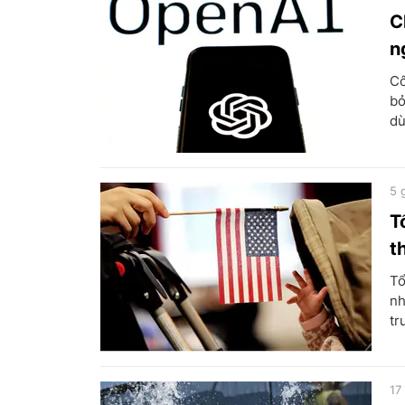
C
n
Cô
bỏ
dù
5 
T
t
Tổ
nh
tr
17