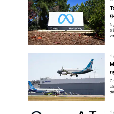
T
g
Ng
tr
vớ
4 
M
n
Cơ
cầ
đă
4 