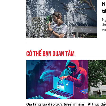
N
t
Ng
Jo
cự
Có thể bạn quan tâm
Gia tăng lừa đảo trực tuyến nhằm
AI thúc đẩ