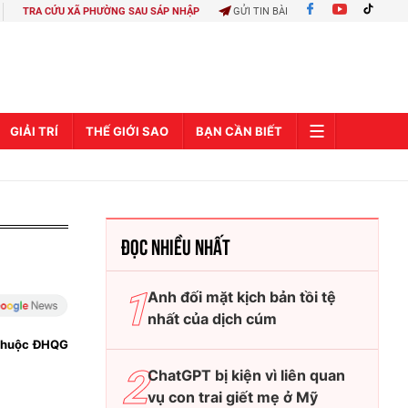
TRA CỨU XÃ PHƯỜNG SAU SÁP NHẬP
GỬI TIN BÀI
GIẢI TRÍ
THẾ GIỚI SAO
BẠN CẦN BIẾT
ĐỌC NHIỀU NHẤT
Anh đối mặt kịch bản tồi tệ
nhất của dịch cúm
 thuộc ĐHQG
ChatGPT bị kiện vì liên quan
vụ con trai giết mẹ ở Mỹ