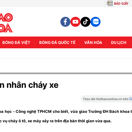
BÁO GIẤY
BÓNG ĐÁ VIỆT
BÓNG ĐÁ QUỐC TẾ
VĂN HÓA
DU LỊCH
ên nhân cháy xe
hoa học - Công nghệ TPHCM cho biết, vừa giao Trường ĐH Bách khoa
ụ cháy ô tô, xe máy xảy ra trên địa bàn thời gian vừa qua.