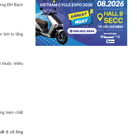
rường ĐH Bách
 bớt lo lắng
ô thuộc nhiều
ăng kém chất
hất ở cổ ống