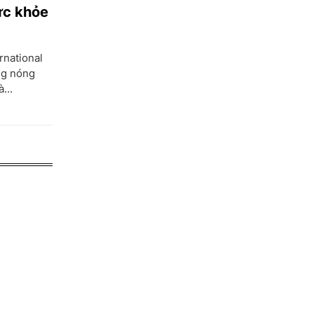
ức khỏe
rnational
ng nóng
...