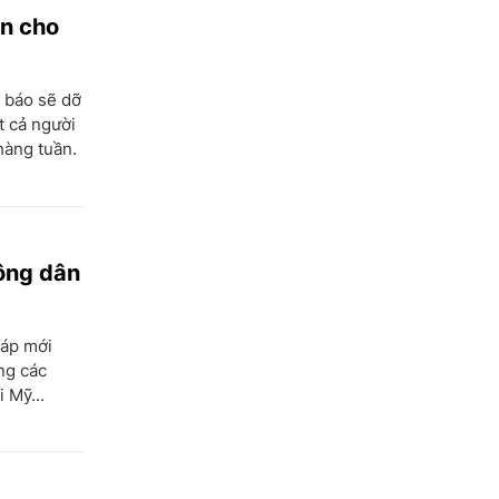
ạn cho
 báo sẽ dỡ
t cả người
hàng tuần.
ông dân
háp mới
ng các
 Mỹ...