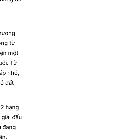
Chương
ông từ
hiện một
uổi. Từ
háp nhỏ,
ó đất
 2 hạng
giải đấu
hủ đang
̣n.