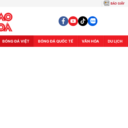
BÁO GIẤY
BÓNG ĐÁ VIỆT
BÓNG ĐÁ QUỐC TẾ
VĂN HÓA
DU LỊCH