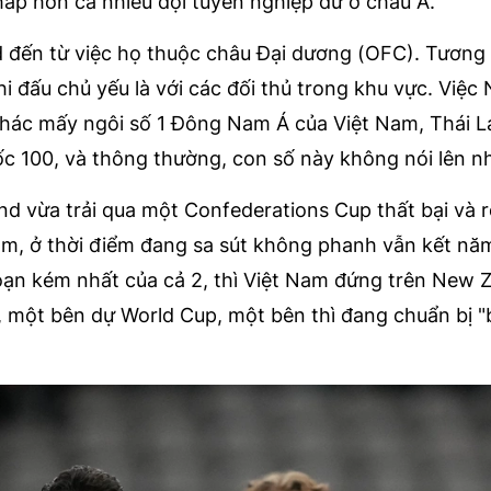
hấp hơn cả nhiều đội tuyển nghiệp dư ở châu Á.
 đến từ việc họ thuộc châu Đại dương (OFC). Tương t
i đấu chủ yếu là với các đối thủ trong khu vực. Việ
́c mấy ngôi số 1 Đông Nam Á của Việt Nam, Thái L
 100, và thông thường, con số này không nói lên nhi
and vừa trải qua một Confederations Cup thất bại và 
am, ở thời điểm đang sa sút không phanh vẫn kết n
oạn kém nhất của cả 2, thì Việt Nam đứng trên New
một bên dự World Cup, một bên thì đang chuẩn bị "b