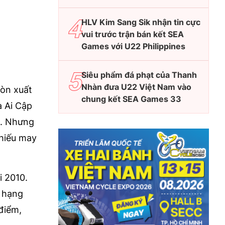
HLV Kim Sang Sik nhận tin cực
vui trước trận bán kết SEA
Games với U22 Philippines
Siêu phẩm đá phạt của Thanh
Nhàn đưa U22 Việt Nam vào
òn xuất
chung kết SEA Games 33
a Ai Cập
11. Nhưng
 thiếu may
i 2010.
p hạng
 điểm,