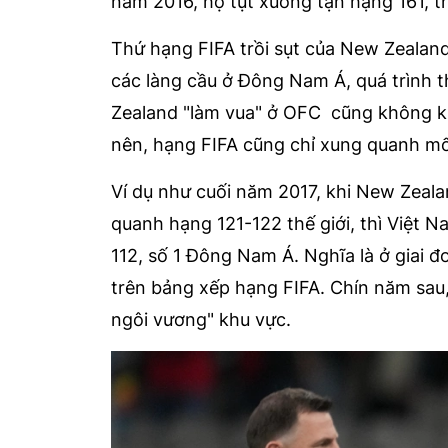
năm 2016, họ tụt xuống tận hạng 161, t
Thứ hạng FIFA trồi sụt của New Zealand
các làng cầu ở Đông Nam Á, quá trình th
Zealand "làm vua" ở OFC cũng không kha
nên, hạng FIFA cũng chỉ xung quanh mốc
Ví dụ như cuối năm 2017, khi New Zeal
quanh hạng 121-122 thế giới, thì Việt N
112, số 1 Đông Nam Á. Nghĩa là ở giai đ
trên bảng xếp hạng FIFA. Chín năm sau, 
ngôi vương" khu vực.