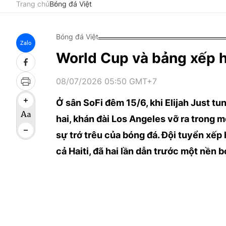
Trang chủ
Bóng đá Việt
Bóng đá Việt
Zalo
World Cup và bảng xếp 
08/07/2026 05:50 GMT+7
Ở sân SoFi đêm 15/6, khi Elijah Just t
hai, khán đài Los Angeles vỡ ra trong
sự trớ trêu của bóng đá. Đội tuyển xếp 
cả Haiti, đã hai lần dẫn trước một nền 