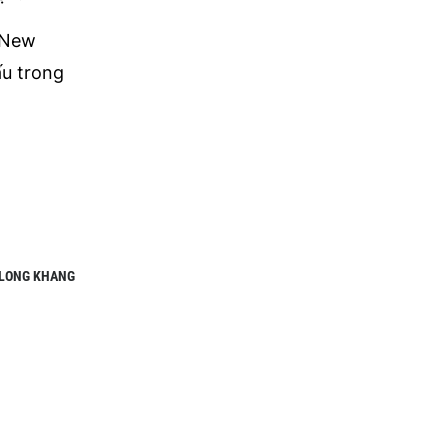
c New
ấu trong
LONG KHANG