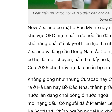
Phát triển giải quốc nội và tạo điều kiện cho c
bóng đ
New Zealand có mặt ở Bắc Mỹ hè này m
khu vực OFC một suất trực tiếp lần đầu 
khả năng phải đá play-off liên lục địa n
Zealand và làng cầu Đông Nam Á. Cơ hộ
cơ hội là một chuyện, nắm bắt lấy nó 
Cup 2026 cho thấy họ đã chuẩn bị cho đi
Không giống như những Curacao hay Cabo
ra ở Hà Lan hay Bồ Đào Nha, thành phầ
nước lẫn đang chơi bóng ở nước ngoài. Đi
mọi hạng đấu. Có người đá ở Premier 
Ba Scotland. Chính nguồn ngoại lực không