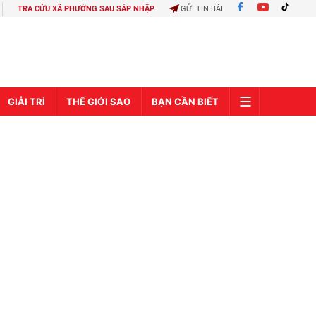
TRA CỨU XÃ PHƯỜNG SAU SÁP NHẬP
GỬI TIN BÀI
GIẢI TRÍ
THẾ GIỚI SAO
BẠN CẦN BIẾT