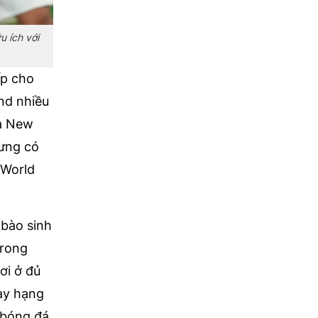
u ích với
ấp cho
and nhiều
̉a New
hưng có
̉ World
bào sinh
 trong
i ở đủ
ay hạng
 bóng đá