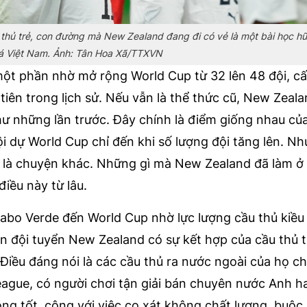
ầu thủ trẻ, con đường mà New Zealand đang đi có vẻ là một bài học hữ
á Việt Nam. Ảnh: Tân Hoa Xã/TTXVN
ột phần nhờ mở rộng World Cup từ 32 lên 48 đội, c
tiên trong lịch sử. Nếu vẫn là thể thức cũ, New Zeal
hư những lần trước. Đây chính là điểm giống nhau cu
i dự World Cup chỉ đến khi số lượng đội tăng lên. N
lại là chuyện khác. Những gì mà New Zealand đã làm ơ
ều này từ lâu.
 Verde đến World Cup nhờ lực lượng cầu thủ kiều 
n đội tuyển New Zealand có sự kết hợp của cầu thủ
ều đáng nói là các cầu thủ ra nước ngoài của họ chơ
League, có người chơi tận giải bán chuyên nước Anh h
 tốt, cộng với việc cọ xát không chất lượng, buộc