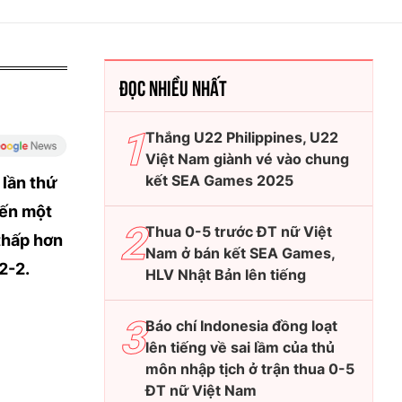
ĐỌC NHIỀU NHẤT
Thắng U22 Philippines, U22
Việt Nam giành vé vào chung
kết SEA Games 2025
 lần thứ
iến một
Thua 0-5 trước ĐT nữ Việt
 thấp hơn
Nam ở bán kết SEA Games,
2-2.
HLV Nhật Bản lên tiếng
Báo chí Indonesia đồng loạt
lên tiếng về sai lầm của thủ
môn nhập tịch ở trận thua 0-5
ĐT nữ Việt Nam