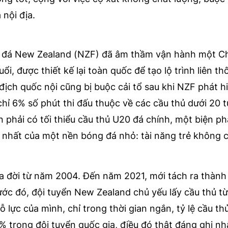
nội địa.
óng đá New Zealand (NZF) đã âm thầm vận hành một 
uổi, được thiết kế lại toàn quốc để tạo lộ trình liên th
 địch quốc nội cũng bị buộc cải tổ sau khi NZF phát 
 chỉ 6% số phút thi đấu thuộc về các cầu thủ dưới 20 t
n phải có tối thiểu cầu thủ U20 đá chính, một biện p
nhất của một nền bóng đá nhỏ: tài năng trẻ không c
ra đời từ năm 2004. Đến năm 2021, mới tách ra thành
ước đó, đội tuyển New Zealand chủ yếu lấy cầu thủ từ 
 lực của mình, chỉ trong thời gian ngắn, tỷ lệ cầu t
 trong đội tuyển quốc gia, điều đó thật đáng ghi nhâ