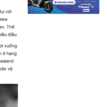
ự với
c New
an. Thế
ều điều.
rơi xuống
ăm ở hạng
 Zealand
ảo vệ