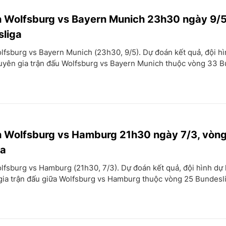
 Wolfsburg vs Bayern Munich 23h30 ngày 9/5
sliga
fsburg vs Bayern Munich (23h30, 9/5). Dự đoán kết quả, đội hì
uyên gia trận đấu Wolfsburg vs Bayern Munich thuộc vòng 33 B
h Wolfsburg vs Hamburg 21h30 ngày 7/3, vòn
ga
fsburg vs Hamburg (21h30, 7/3). Dự đoán kết quả, đội hình dự 
gia trận đấu giữa Wolfsburg vs Hamburg thuộc vòng 25 Bundesli