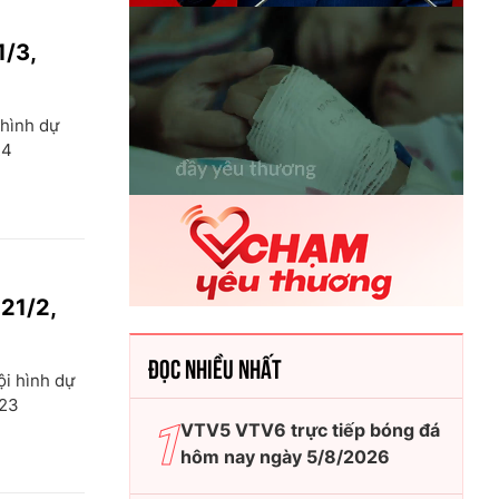
1/3,
 hình dự
24
21/2,
ĐỌC NHIỀU NHẤT
ội hình dự
 23
VTV5 VTV6 trực tiếp bóng đá
hôm nay ngày 5/8/2026