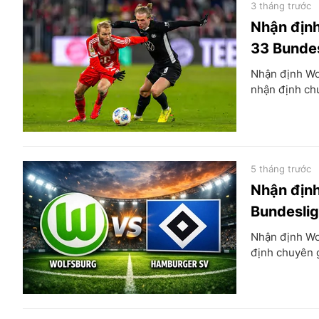
3 tháng trước
Nhận định
33 Bunde
Nhận định Wol
nhận định ch
5 tháng trước
Nhận địn
Bundesli
Nhận định Wol
định chuyên 