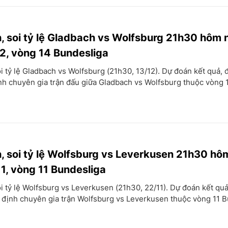
, soi tỷ lệ Gladbach vs Wolfsburg 21h30 hôm 
2, vòng 14 Bundesliga
i tỷ lệ Gladbach vs Wolfsburg (21h30, 13/12). Dự đoán kết quả, 
nh chuyên gia trận đấu giữa Gladbach vs Wolfsburg thuộc vòng 
, soi tỷ lệ Wolfsburg vs Leverkusen 21h30 hô
1, vòng 11 Bundesliga
i tỷ lệ Wolfsburg vs Leverkusen (21h30, 22/11). Dự đoán kết quả
 định chuyên gia trận Wolfsburg vs Leverkusen thuộc vòng 11 