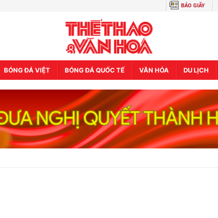
BÁO GIẤY
BÓNG ĐÁ VIỆT
BÓNG ĐÁ QUỐC TẾ
VĂN HÓA
DU LỊCH