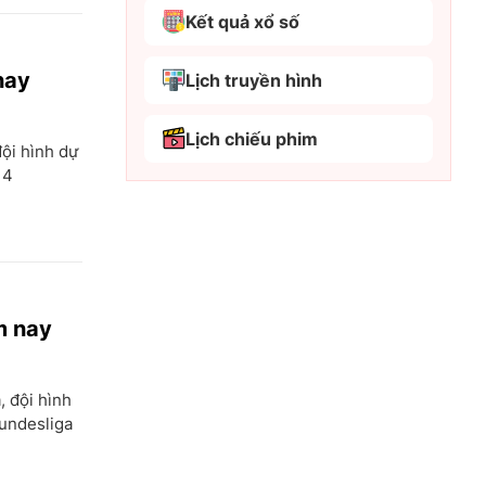
Kết quả xổ số
Bắc Kạn
Bắc Ninh
nay
Lịch truyền hình
Bến Tre
Lịch chiếu phim
Cao Bằng
đội hình dự
14
Cà Mau
Cần Thơ
Điện Biên
Đà Nẵng
m nay
Đà Lạt
Đắk Lắk
, đội hình
Đắk Nông
Bundesliga
Đồng Nai