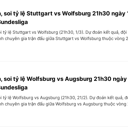
, soi tỷ lệ Stuttgart vs Wolfsburg 21h30 ngày 
Bundesliga
i tỷ lệ Stuttgart vs Wolfsburg (21h30, 1/3). Dự đoán kết quả, đội
nh chuyên gia trận đấu giữa Stuttgart vs Wolfsburg thuộc vòng 
, soi tỷ lệ Wolfsburg vs Augsburg 21h30 ngày 
Bundesliga
i tỷ lệ Wolfsburg vs Augsburg (21h30, 21/2). Dự đoán kết quả, đ
nh chuyên gia trận đấu giữa Wolfsburg vs Augsburg thuộc vòng