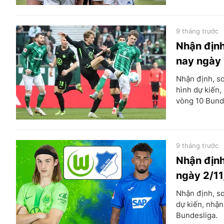
9 tháng trước
Nhận định
nay ngày 
Nhận định, so
hình dự kiến
vòng 10 Bund
9 tháng trước
Nhận định
ngày 2/11
Nhận định, so
dự kiến, nhận
Bundesliga.