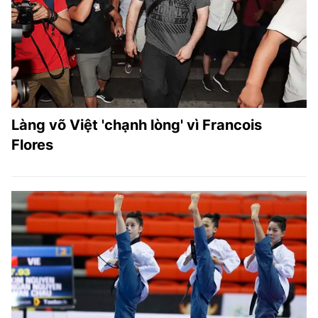
TRA CỨU PHƯỜNG XÃ
CỐNG HIẾN
BÙI XUÂN PHÁI
TIỆN ÍCH
Làng võ Việt 'chạnh lòng' vì Francois
LIÊN HỆ QUẢNG CÁO
Flores
Hotline: 0981.119.189
Điện thoại: 024.38254756
MẠNG XÃ HỘI