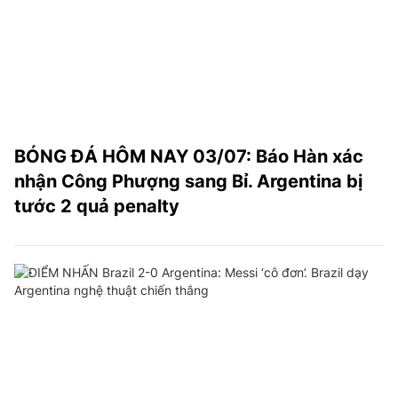
TRA CỨU PHƯỜNG XÃ
CỐNG HIẾN
BÙI XUÂN PHÁI
TIỆN ÍCH
BÓNG ĐÁ HÔM NAY 03/07: Báo Hàn xác
LIÊN HỆ QUẢNG CÁO
nhận Công Phượng sang Bỉ. Argentina bị
tước 2 quả penalty
Hotline: 0981.119.189
Điện thoại: 024.38254756
MẠNG XÃ HỘI