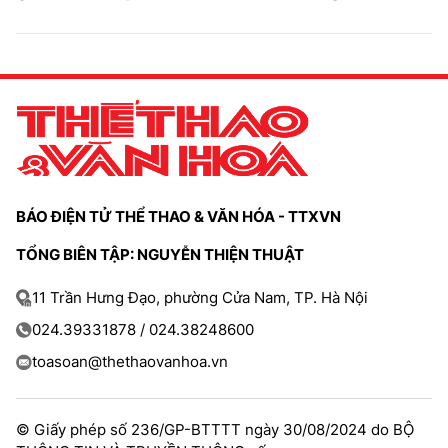
BÁO ĐIỆN TỬ THỂ THAO & VĂN HÓA - TTXVN
TỔNG BIÊN TẬP: NGUYỄN THIỆN THUẬT
11 Trần Hưng Đạo, phường Cửa Nam, TP. Hà Nội
024.39331878 / 024.38248600
toasoan@thethaovanhoa.vn
© Giấy phép số 236/GP-BTTTT ngày 30/08/2024 do BỘ