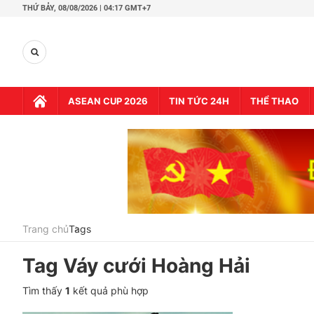
THỨ BẢY,
08/08/2026 | 04:18 GMT+7
ASEAN CUP 2026
TIN TỨC 24H
THỂ THAO
Trang chủ
Tags
Tag
Váy cưới Hoàng Hải
Tìm thấy
1
kết quả phù hợp