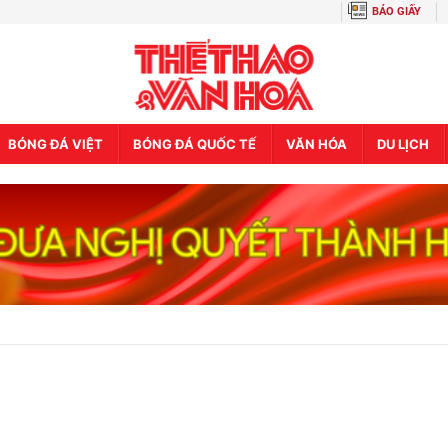
BÁO GIẤY
BÓNG ĐÁ VIỆT
BÓNG ĐÁ QUỐC TẾ
VĂN HÓA
DU LỊCH