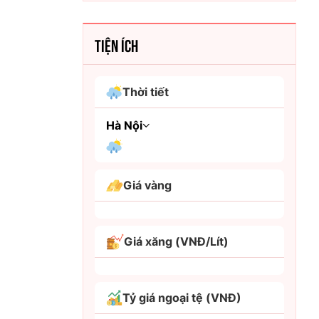
TIỆN ÍCH
Thời tiết
Hà Nội
An Giang
Giá vàng
Bình Dương
Bình Phước
Giá xăng (VNĐ/Lít)
Bình Thuận
Bình Định
Tỷ giá ngoại tệ (VNĐ)
Bạc Liêu