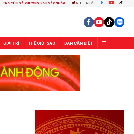
TRA CỨU XÃ PHƯỜNG SAU SÁP NHẬP
GỬI TIN BÀI
GIẢI TRÍ
THẾ GIỚI SAO
BẠN CẦN BIẾT