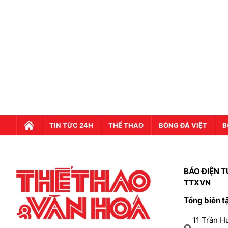
TIN TỨC 24H
THỂ THAO
BÓNG ĐÁ VIỆT
B
BÁO ĐIỆN T
TTXVN
Tổng biên t
11 Trần 