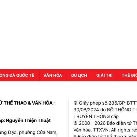
ÓNG ĐÁ QUỐC TẾ
VĂN HÓA
DU LỊCH
GIẢI TRÍ
THẾ GI
Ử THỂ THAO & VĂN HÓA -
© Giấy phép số 236/GP-BTT
30/08/2024 do BỘ THÔNG T
TRUYỀN THÔNG cấp
ập: Nguyễn Thiện Thuật
© 2008 - 2026 Báo điện tử T
Văn hóa, TTXVN. All rights r
Hưng Đạo, phường Cửa Nam,
® Báo điện tử Thể thao & Văn