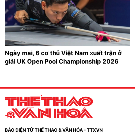
TRA CỨU PHƯỜNG XÃ
CỐNG HIẾN
BÙI XUÂN PHÁI
TIỆN ÍCH
Ngày mai, 6 cơ thủ Việt Nam xuất trận ở
LIÊN HỆ QUẢNG CÁO
giải UK Open Pool Championship 2026
Hotline: 0981.119.189
Điện thoại: 024.38254756
MẠNG XÃ HỘI
BÁO ĐIỆN TỬ THỂ THAO & VĂN HÓA - TTXVN