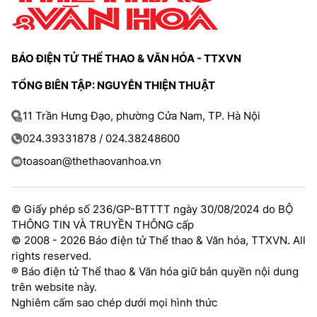
TRA CỨU PHƯỜNG XÃ
CỐNG HIẾN
BÁO ĐIỆN TỬ THỂ THAO & VĂN HÓA - TTXVN
BÙI XUÂN PHÁI
TỔNG BIÊN TẬP: NGUYỄN THIỆN THUẬT
TIỆN ÍCH
11 Trần Hưng Đạo, phường Cửa Nam, TP. Hà Nội
LIÊN HỆ QUẢNG CÁO
024.39331878 / 024.38248600
toasoan@thethaovanhoa.vn
Hotline: 0981.119.189
Điện thoại: 024.38254756
© Giấy phép số 236/GP-BTTTT ngày 30/08/2024 do BỘ
THÔNG TIN VÀ TRUYỀN THÔNG cấp
© 2008 - 2026 Báo điện tử Thể thao & Văn hóa, TTXVN. All
MẠNG XÃ HỘI
rights reserved.
® Báo điện tử Thể thao & Văn hóa giữ bản quyền nội dung
trên website này.
Nghiêm cấm sao chép dưới mọi hình thức