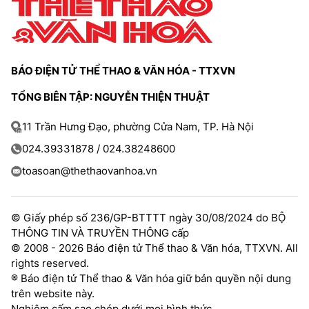
TRA CỨU PHƯỜNG XÃ
CỐNG HIẾN
BÙI XUÂN PHÁI
BÁO ĐIỆN TỬ THỂ THAO & VĂN HÓA - TTXVN
TIỆN ÍCH
TỔNG BIÊN TẬP: NGUYỄN THIỆN THUẬT
11 Trần Hưng Đạo, phường Cửa Nam, TP. Hà Nội
LIÊN HỆ QUẢNG CÁO
024.39331878 / 024.38248600
Hotline: 0981.119.189
toasoan@thethaovanhoa.vn
Điện thoại: 024.38254756
© Giấy phép số 236/GP-BTTTT ngày 30/08/2024 do BỘ
THÔNG TIN VÀ TRUYỀN THÔNG cấp
MẠNG XÃ HỘI
© 2008 - 2026 Báo điện tử Thể thao & Văn hóa, TTXVN. All
rights reserved.
® Báo điện tử Thể thao & Văn hóa giữ bản quyền nội dung
trên website này.
Nghiêm cấm sao chép dưới mọi hình thức