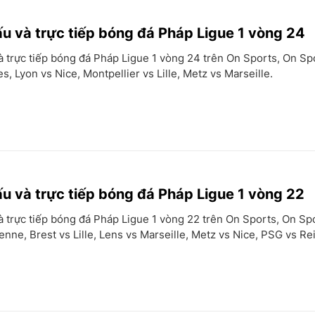
đấu và trực tiếp bóng đá Pháp Ligue 1 vòng 24
và trực tiếp bóng đá Pháp Ligue 1 vòng 24 trên On Sports, On S
, Lyon vs Nice, Montpellier vs Lille, Metz vs Marseille.
đấu và trực tiếp bóng đá Pháp Ligue 1 vòng 22
và trực tiếp bóng đá Pháp Ligue 1 vòng 22 trên On Sports, On S
ienne, Brest vs Lille, Lens vs Marseille, Metz vs Nice, PSG vs Re