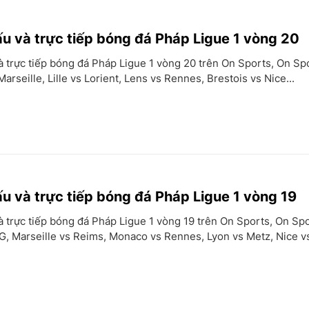
đấu và trực tiếp bóng đá Pháp Ligue 1 vòng 20
và trực tiếp bóng đá Pháp Ligue 1 vòng 20 trên On Sports, On S
arseille, Lille vs Lorient, Lens vs Rennes, Brestois vs Nice...
đấu và trực tiếp bóng đá Pháp Ligue 1 vòng 19
và trực tiếp bóng đá Pháp Ligue 1 vòng 19 trên On Sports, On Sp
G, Marseille vs Reims, Monaco vs Rennes, Lyon vs Metz, Nice v