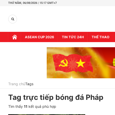
THỨ NĂM,
06/08/2026 | 15:17 GMT+7
ASEAN CUP 2026
TIN TỨC 24H
THỂ THAO
Trang chủ
Tags
Tag
trực tiếp bóng đá Pháp
Tìm thấy
11
kết quả phù hợp