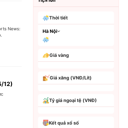
Thời tiết
orts News:
Hà Nội
.
An Giang
Giá vàng
Bình Dương
Bình Phước
Giá xăng (VNĐ/Lít)
Bình Thuận
5/12)
Bình Định
ực
Tỷ giá ngoại tệ (VNĐ)
Bạc Liêu
Bắc Giang
Kết quả xổ số
Bắc Kạn