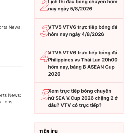
Lịch thi đấu bóng chuyền hôm
nay ngày 5/8/2026
VTV5 VTV6 trực tiếp bóng đá
ports News:
hôm nay ngày 4/8/2026
VTV5 VTV6 trực tiếp bóng đá
Philippines vs Thái Lan 20h00
hôm nay, bảng B ASEAN Cup
2026
Xem trực tiếp bóng chuyền
orts News:
nữ SEA V.Cup 2026 chặng 2 ở
s Lens.
đâu? VTV có trực tiếp?
TIỆN ÍCH