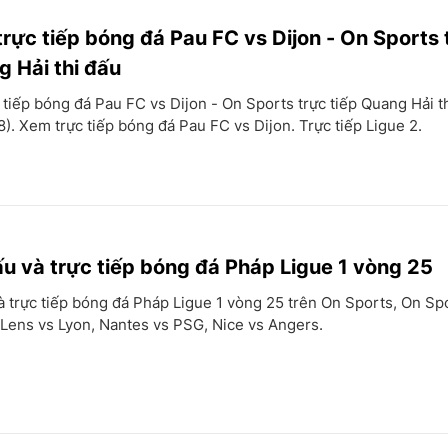
trực tiếp bóng đá Pau FC vs Dijon - On Sports 
g Hải thi đấu
 tiếp bóng đá Pau FC vs Dijon - On Sports trực tiếp Quang Hải t
8). Xem trực tiếp bóng đá Pau FC vs Dijon. Trực tiếp Ligue 2.
đấu và trực tiếp bóng đá Pháp Ligue 1 vòng 25
và trực tiếp bóng đá Pháp Ligue 1 vòng 25 trên On Sports, On S
, Lens vs Lyon, Nantes vs PSG, Nice vs Angers.