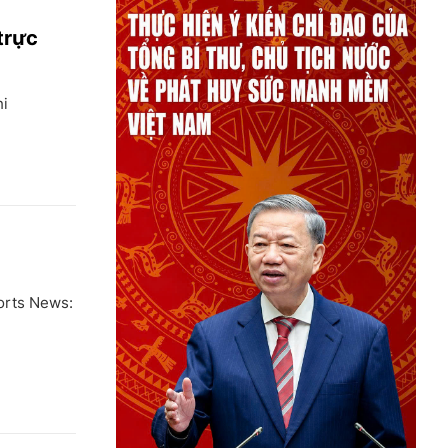
trực
hi
ports News: