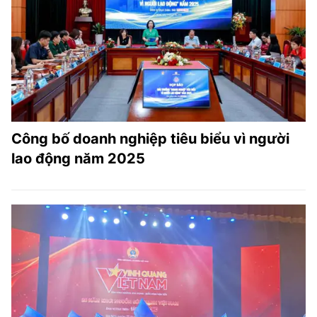
TRA CỨU PHƯỜNG XÃ
CỐNG HIẾN
BÙI XUÂN PHÁI
TIỆN ÍCH
Công bố doanh nghiệp tiêu biểu vì người
LIÊN HỆ QUẢNG CÁO
lao động năm 2025
Hotline: 0981.119.189
Điện thoại: 024.38254756
MẠNG XÃ HỘI