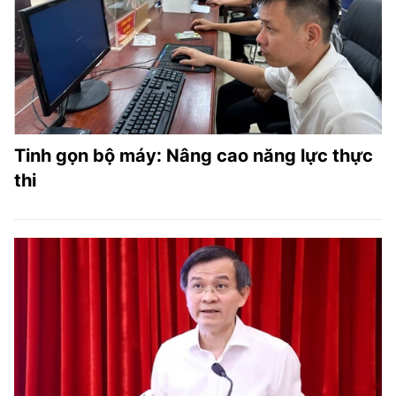
TRA CỨU PHƯỜNG XÃ
CỐNG HIẾN
BÙI XUÂN PHÁI
TIỆN ÍCH
Tinh gọn bộ máy: Nâng cao năng lực thực
LIÊN HỆ QUẢNG CÁO
thi
Hotline: 0981.119.189
Điện thoại: 024.38254756
MẠNG XÃ HỘI