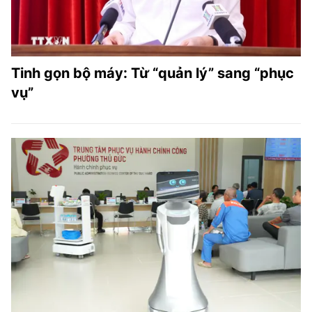
Tinh gọn bộ máy: Từ “quản lý” sang “phục
vụ”