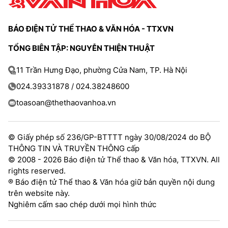
BÁO ĐIỆN TỬ THỂ THAO & VĂN HÓA - TTXVN
TỔNG BIÊN TẬP: NGUYỄN THIỆN THUẬT
11 Trần Hưng Đạo, phường Cửa Nam, TP. Hà Nội
024.39331878 / 024.38248600
toasoan@thethaovanhoa.vn
© Giấy phép số 236/GP-BTTTT ngày 30/08/2024 do BỘ
THÔNG TIN VÀ TRUYỀN THÔNG cấp
© 2008 - 2026 Báo điện tử Thể thao & Văn hóa, TTXVN. All
rights reserved.
® Báo điện tử Thể thao & Văn hóa giữ bản quyền nội dung
trên website này.
Nghiêm cấm sao chép dưới mọi hình thức