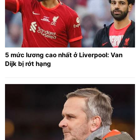
TRA CỨU PHƯỜNG XÃ
CỐNG HIẾN
BÙI XUÂN PHÁI
TIỆN ÍCH
5 mức lương cao nhất ở Liverpool: Van
LIÊN HỆ QUẢNG CÁO
Dijk bị rớt hạng
Hotline: 0981.119.189
Điện thoại: 024.38254756
MẠNG XÃ HỘI