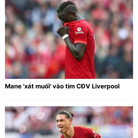
Mane 'xát muối' vào tim CĐV Liverpool