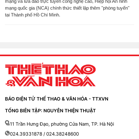
mạng và lừa đảo trực tuyến công nghệ cao, Hiệp hội An ninh
mạng quốc gia (NCA) chính thức thiết lập thêm "phòng tuyến"
tại Thành phố Hồ Chí Minh.
BÁO ĐIỆN TỬ THỂ THAO & VĂN HÓA - TTXVN
TỔNG BIÊN TẬP: NGUYỄN THIỆN THUẬT
11 Trần Hưng Đạo, phường Cửa Nam, TP. Hà Nội
024.39331878 / 024.38248600