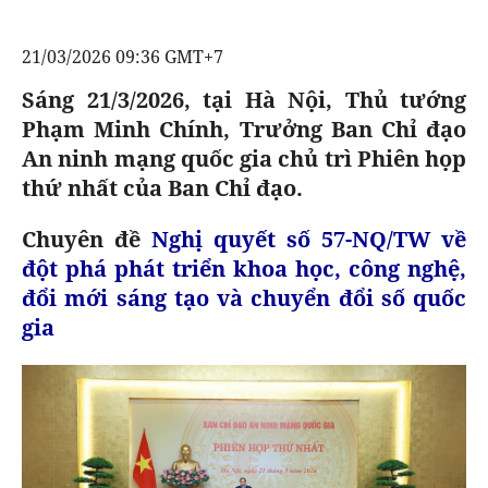
GOLF
CÁC CÚP CHÂU ÂU
KẾT QUẢ
BÓNG ĐÁ
ĐỌC - XEM
VĂN HÓA SỐNG KHỎE
21/03/2026 09:36 GMT+7
BẢNG XẾP HẠNG
VĂN HÓA
DIỄN ĐÀN
NHỊP ĐẬP SỨC KHỎE
Sáng 21/3/2026, tại Hà Nội, Thủ tướng
GIẢI TRÍ
Phạm Minh Chính, Trưởng Ban Chỉ đạo
GIẢI TRÍ
CÔNG NGHIỆP VĂN HÓA
X-QUANG TIN ĐỒN
PHIM
DU LỊCH
An ninh mạng quốc gia chủ trì Phiên họp
thứ nhất của Ban Chỉ đạo.
VIẾT LẠI ƯỚC MƠ
THẾ GIỚI SAO
ÂM NHẠC
TIN TỨC
Chuyên đề
Nghị quyết số 57-NQ/TW về
HIGHTECH
KBIZ
ĐIỂM ĐẾN
đột phá phát triển khoa học, công nghệ,
TIÊU ĐIỂM - SPOTLIGHT
đổi mới sáng tạo và chuyển đổi số quốc
ẢNH
gia
BẠN CẦN BIẾT
ẨM THỰC
INFOGRAPHIC
TƯ VẤN
E-MAGAZINE
ẢNH