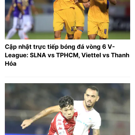
Cập nhật trực tiếp bóng đá vòng 6 V-
League: SLNA vs TPHCM, Viettel vs Thanh
Hóa