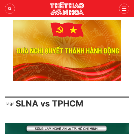
ASEAN CUP 2026
TIN TỨC 24H
LỊCH THI ĐẤU
THỂ THAO
TRONG NƯỚC
BÓNG ĐÁ VIỆT
BÓNG CHUYỀN
THẾ GIỚI
BÓNG ĐÁ QUỐC TẾ
V-LEAGUE
PICKLEBALL
BÌNH LUẬN
NHẬN ĐỊNH BÓNG ĐÁ
ANH
CÁC ĐTQG
CHẠY
SLNA vs TPHCM
Tags:
VIDEO
LIVE
TÂY BAN NHA
TENNIS
VĂN HÓA
THỂ THAO
LỊCH THI ĐẤU
ITALY
BILLIARDS SNOOKER