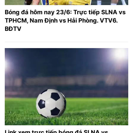
Bóng đá hôm nay 23/6: Trực tiếp SLNA vs
TPHCM, Nam Định vs Hải Phòng. VTV6.
BĐTV
Link xem trực tiếp bóng đá SLNA vs