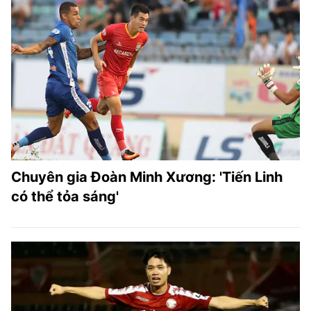
Chuyên gia Đoàn Minh Xương: 'Tiến Linh
có thể tỏa sáng'