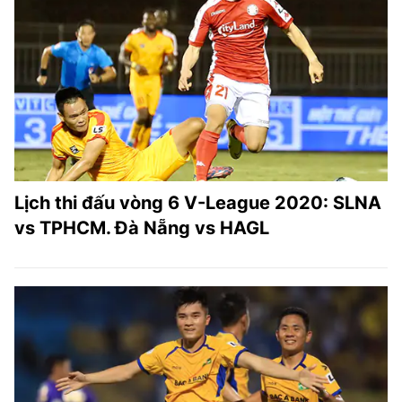
Lịch thi đấu vòng 6 V-League 2020: SLNA
vs TPHCM. Đà Nẵng vs HAGL