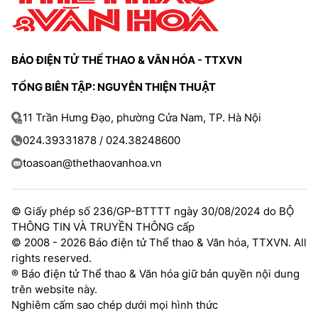
BÁO ĐIỆN TỬ THỂ THAO & VĂN HÓA - TTXVN
TỔNG BIÊN TẬP: NGUYỄN THIỆN THUẬT
11 Trần Hưng Đạo, phường Cửa Nam, TP. Hà Nội
024.39331878 / 024.38248600
toasoan@thethaovanhoa.vn
© Giấy phép số 236/GP-BTTTT ngày 30/08/2024 do BỘ
THÔNG TIN VÀ TRUYỀN THÔNG cấp
© 2008 - 2026 Báo điện tử Thể thao & Văn hóa, TTXVN. All
rights reserved.
® Báo điện tử Thể thao & Văn hóa giữ bản quyền nội dung
trên website này.
Nghiêm cấm sao chép dưới mọi hình thức