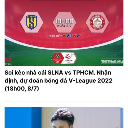
Soi kèo nhà cái SLNA vs TPHCM. Nhận
định, dự đoán bóng đá V-League 2022
(18h00, 8/7)