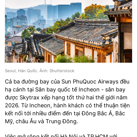
Seoul, Hàn Quốc. Ảnh: Shutterstock
Cả ba đường bay của Sun PhuQuoc Airways đều
hạ cánh tại Sân bay quốc tế Incheon - sân bay
được Skytrax xếp hạng tốt thứ hai thế giới năm
2026. Từ Incheon, hành khách có thể thuận tiện
kết nối tới nhiều điểm đến tại Đông Bắc Á, Bắc
Mỹ, châu Âu và Trung Đông.
Việc mở rộng kết nối Hà Nội và TP.HCM với