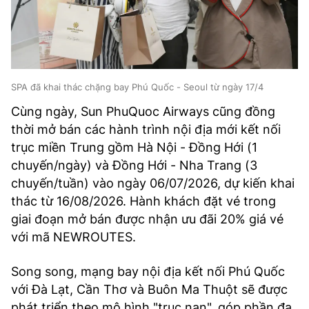
SPA đã khai thác chặng bay Phú Quốc - Seoul từ ngày 17/4
Cùng ngày, Sun PhuQuoc Airways cũng đồng
thời mở bán các hành trình nội địa mới kết nối
trục miền Trung gồm Hà Nội - Đồng Hới (1
chuyến/ngày) và Đồng Hới - Nha Trang (3
chuyến/tuần) vào ngày 06/07/2026, dự kiến khai
thác từ 16/08/2026. Hành khách đặt vé trong
giai đoạn mở bán được nhận ưu đãi 20% giá vé
với mã NEWROUTES.
Song song, mạng bay nội địa kết nối Phú Quốc
với Đà Lạt, Cần Thơ và Buôn Ma Thuột sẽ được
phát triển theo mô hình "trục nan", góp phần đa