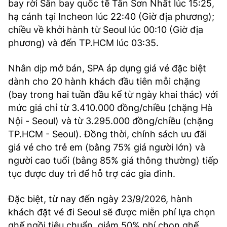
bay rời Sân bay quốc tế Tân Sơn Nhất lúc 15:25,
hạ cánh tại Incheon lúc 22:40 (Giờ địa phương);
chiều về khởi hành từ Seoul lúc 00:10 (Giờ địa
phương) và đến TP.HCM lúc 03:35.
Nhân dịp mở bán, SPA áp dụng giá vé đặc biệt
dành cho 20 hành khách đầu tiên mỗi chặng
(bay trong hai tuần đầu kể từ ngày khai thác) với
mức giá chỉ từ 3.410.000 đồng/chiều (chặng Hà
Nội - Seoul) và từ 3.295.000 đồng/chiều (chặng
TP.HCM - Seoul). Đồng thời, chính sách ưu đãi
giá vé cho trẻ em (bằng 75% giá người lớn) và
người cao tuổi (bằng 85% giá thông thường) tiếp
tục được duy trì để hỗ trợ các gia đình.
Đặc biệt, từ nay đến ngày 23/9/2026, hành
khách đặt vé đi Seoul sẽ được miễn phí lựa chọn
ghế ngồi tiêu chuẩn, giảm 50% phí chọn ghế