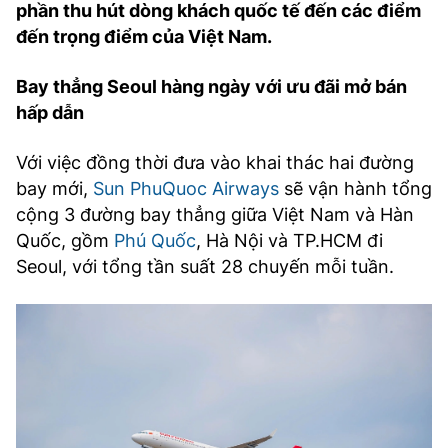
phần thu hút dòng khách quốc tế đến các điểm
TRA CỨU PHƯỜNG XÃ
đến trọng điểm của Việt Nam.
CỐNG HIẾN
Bay thẳng Seoul hàng ngày với ưu đãi mở bán
BÙI XUÂN PHÁI
hấp dẫn
TIỆN ÍCH
Với việc đồng thời đưa vào khai thác hai đường
bay mới,
Sun PhuQuoc Airways
sẽ vận hành tổng
LIÊN HỆ QUẢNG CÁO
cộng 3 đường bay thẳng giữa Việt Nam và Hàn
Quốc, gồm
Phú Quốc
, Hà Nội và TP.HCM đi
Hotline: 0981.119.189
Seoul, với tổng tần suất 28 chuyến mỗi tuần.
Điện thoại: 024.38254756
MẠNG XÃ HỘI