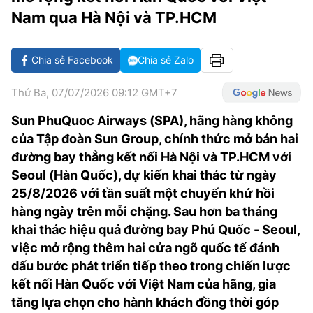
VĂN HÓA SỐNG KHỎE
ĐỌC - XEM
BÓNG ĐÁ
KẾT QUẢ
CÁC CÚP CHÂU ÂU
GOLF
Nam qua Hà Nội và TP.HCM
GIẢI TRÍ
NHỊP ĐẬP SỨC KHỎE
DIỄN ĐÀN
VĂN HÓA
BẢNG XẾP HẠNG
Chia sẻ Facebook
Chia sẻ Zalo
DU LỊCH
PHIM
X-QUANG TIN ĐỒN
CÔNG NGHIỆP VĂN HÓA
GIẢI TRÍ
Thứ Ba, 07/07/2026 09:12 GMT+7
THẾ GIỚI SAO
TIN TỨC
ÂM NHẠC
VIẾT LẠI ƯỚC MƠ
Sun PhuQuoc Airways (SPA), hãng hàng không
HIGHTECH
ĐIỂM ĐẾN
KBIZ
của Tập đoàn Sun Group, chính thức mở bán hai
TIÊU ĐIỂM - SPOTLIGHT
đường bay thẳng kết nối Hà Nội và TP.HCM với
ẢNH
Seoul (Hàn Quốc), dự kiến khai thác từ ngày
BẠN CẦN BIẾT
25/8/2026 với tần suất một chuyến khứ hồi
ẨM THỰC
INFOGRAPHIC
hàng ngày trên mỗi chặng. Sau hơn ba tháng
khai thác hiệu quả đường bay Phú Quốc - Seoul,
TƯ VẤN
E-MAGAZINE
việc mở rộng thêm hai cửa ngõ quốc tế đánh
dấu bước phát triển tiếp theo trong chiến lược
ẢNH
kết nối Hàn Quốc với Việt Nam của hãng, gia
BÁO GIẤY
tăng lựa chọn cho hành khách đồng thời góp