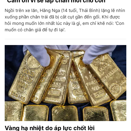
"Cảm ơn vì sẽ lắp chân mới cho con"
Ngồi trên xe lăn, Hằng Nga (14 tuổi, Thái Bình) lặng lẽ nhìn
xuống phần chân trái đã bị cắt cụt gần đến gối. Khi được
hỏi mong muốn lớn nhất lúc này là gì, em chỉ khẽ nói: 'Con
muốn có chân giả để tự đi lại'.
Vàng hạ nhiệt do áp lực chốt lời