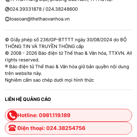
024.39331878 / 024.38248600
toasoan@thethaovanhoa.vn
© Giấy phép số 236/GP-BTTTT ngày 30/08/2024 do BỘ
THÔNG TIN VÀ TRUYỀN THÔNG cấp
© 2008 - 2026 Báo điện tử Thể thao & Văn hóa, TTXVN. All
rights reserved.
® Báo điện tử Thể thao & Văn hóa giữ bản quyền nội dung
trên website này.
Nghiêm cấm sao chép dưới mọi hình thức
LIÊN HỆ QUẢNG CÁO
Hotline: 0981.119.189
Điện thoại: 024.38254756