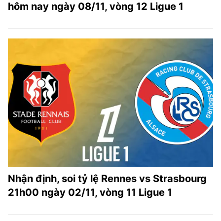
hôm nay ngày 08/11, vòng 12 Ligue 1
Nhận định, soi tỷ lệ Rennes vs Strasbourg
21h00 ngày 02/11, vòng 11 Ligue 1