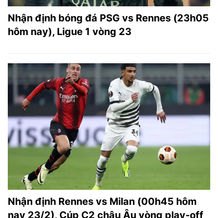
Nhận định bóng đá PSG vs Rennes (23h05
hôm nay), Ligue 1 vòng 23
Nhận định Rennes vs Milan (00h45 hôm
nay 23/2), Cúp C2 châu Âu vòng play-off