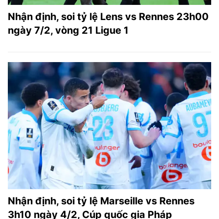
Nhận định, soi tỷ lệ Lens vs Rennes 23h00
ngày 7/2, vòng 21 Ligue 1
Nhận định, soi tỷ lệ Marseille vs Rennes
3h10 ngày 4/2, Cúp quốc gia Pháp