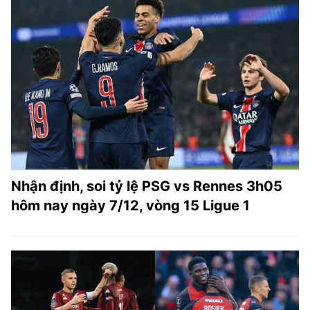
Nhận định, soi tỷ lệ PSG vs Rennes 3h05
hôm nay ngày 7/12, vòng 15 Ligue 1