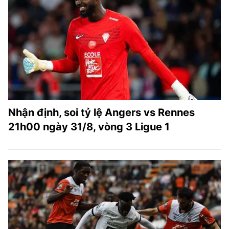
Nhận định, soi tỷ lệ Angers vs Rennes
21h00 ngày 31/8, vòng 3 Ligue 1