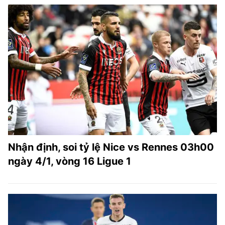
Nhận định, soi tỷ lệ Nice vs Rennes 03h00
ngày 4/1, vòng 16 Ligue 1