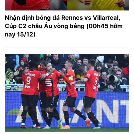
Nhận định bóng đá Rennes vs Villarreal,
Cúp C2 châu Âu vòng bảng (00h45 hôm
nay 15/12)