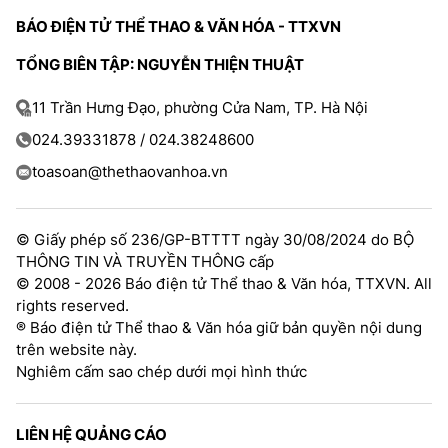
TRA CỨU PHƯỜNG XÃ
BÁO ĐIỆN TỬ THỂ THAO & VĂN HÓA - TTXVN
CỐNG HIẾN
TỔNG BIÊN TẬP: NGUYỄN THIỆN THUẬT
BÙI XUÂN PHÁI
11 Trần Hưng Đạo, phường Cửa Nam, TP. Hà Nội
024.39331878 / 024.38248600
TIỆN ÍCH
toasoan@thethaovanhoa.vn
LIÊN HỆ QUẢNG CÁO
© Giấy phép số 236/GP-BTTTT ngày 30/08/2024 do BỘ
Hotline: 0981.119.189
THÔNG TIN VÀ TRUYỀN THÔNG cấp
© 2008 - 2026 Báo điện tử Thể thao & Văn hóa, TTXVN. All
Điện thoại: 024.38254756
rights reserved.
® Báo điện tử Thể thao & Văn hóa giữ bản quyền nội dung
trên website này.
MẠNG XÃ HỘI
Nghiêm cấm sao chép dưới mọi hình thức
LIÊN HỆ QUẢNG CÁO