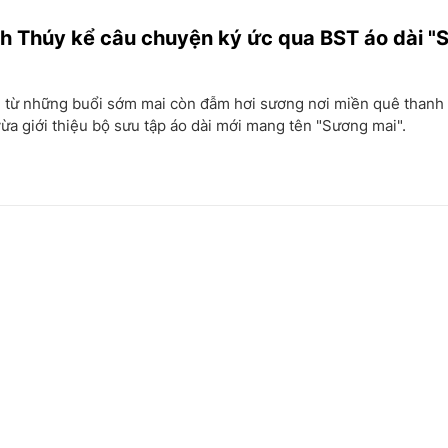
 Thúy kể câu chuyện ký ức qua BST áo dài "
 từ những buổi sớm mai còn đẫm hơi sương nơi miền quê thanh
a giới thiệu bộ sưu tập áo dài mới mang tên "Sương mai".