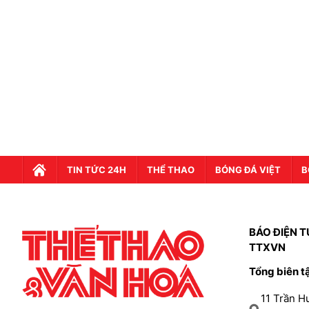
TIN TỨC 24H
THỂ THAO
BÓNG ĐÁ VIỆT
B
BÁO ĐIỆN T
TTXVN
Tổng biên t
11 Trần 