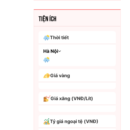
TIỆN ÍCH
Thời tiết
Hà Nội
An Giang
Giá vàng
Bình Dương
Bình Phước
Giá xăng (VNĐ/Lít)
Bình Thuận
Bình Định
Tỷ giá ngoại tệ (VNĐ)
Bạc Liêu