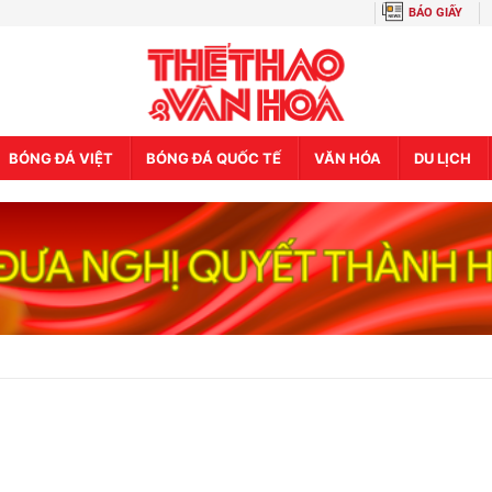
BÁO GIẤY
BÓNG ĐÁ VIỆT
BÓNG ĐÁ QUỐC TẾ
VĂN HÓA
DU LỊCH