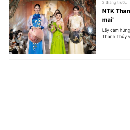
2 tháng trước
NTK Thanh
mai"
Lấy cảm hứng
Thanh Thúy vừ