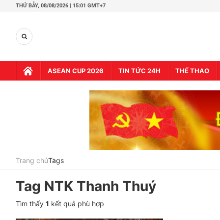
THỨ BẢY,
08/08/2026 | 15:01 GMT+7
ASEAN CUP 2026
TIN TỨC 24H
THỂ THAO
Trang chủ
Tags
Tag
NTK Thanh Thuý
Tìm thấy
1
kết quả phù hợp