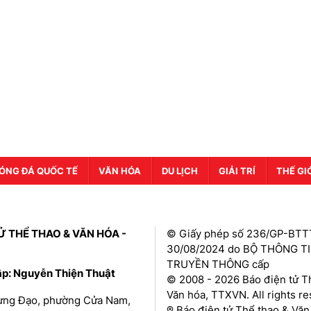
ÓNG ĐÁ QUỐC TẾ
VĂN HÓA
DU LỊCH
GIẢI TRÍ
THẾ GI
Ử THỂ THAO & VĂN HÓA -
© Giấy phép số 236/GP-BTT
30/08/2024 do BỘ THÔNG T
TRUYỀN THÔNG cấp
ập: Nguyễn Thiện Thuật
© 2008 - 2026 Báo điện tử T
Văn hóa, TTXVN. All rights r
Hưng Đạo, phường Cửa Nam,
® Báo điện tử Thể thao & Văn