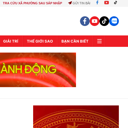
TRA CỨU XÃ PHƯỜNG SAU SÁP NHẬP
GỬI TIN BÀI
GIẢI TRÍ
THẾ GIỚI SAO
BẠN CẦN BIẾT