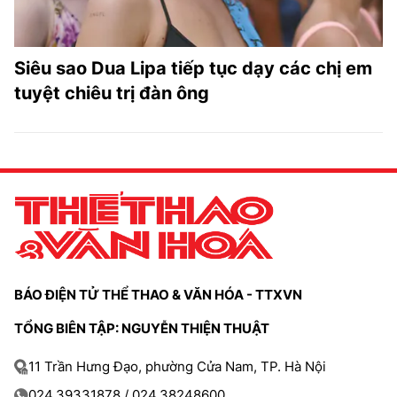
Siêu sao Dua Lipa tiếp tục dạy các chị em
tuyệt chiêu trị đàn ông
BÁO ĐIỆN TỬ THỂ THAO & VĂN HÓA - TTXVN
TỔNG BIÊN TẬP: NGUYỄN THIỆN THUẬT
11 Trần Hưng Đạo, phường Cửa Nam, TP. Hà Nội
024.39331878 / 024.38248600