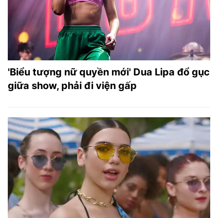
TRA CỨU PHƯỜNG XÃ
CỐNG HIẾN
BÙI XUÂN PHÁI
TIỆN ÍCH
'Biểu tượng nữ quyền mới' Dua Lipa đổ gục
giữa show, phải đi viện gấp
LIÊN HỆ QUẢNG CÁO
Hotline: 0981.119.189
Điện thoại: 024.38254756
MẠNG XÃ HỘI