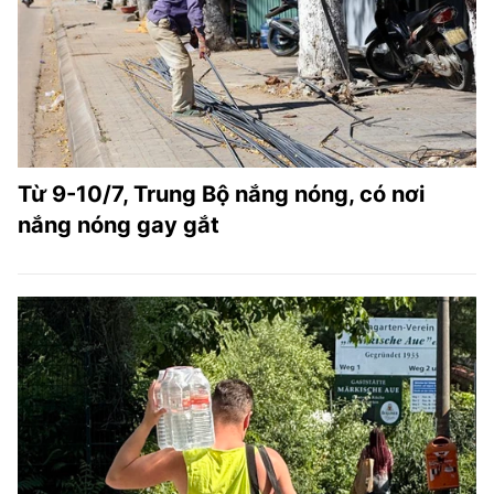
TRA CỨU PHƯỜNG XÃ
CỐNG HIẾN
BÙI XUÂN PHÁI
TIỆN ÍCH
Từ 9-10/7, Trung Bộ nắng nóng, có nơi
LIÊN HỆ QUẢNG CÁO
nắng nóng gay gắt
Hotline: 0981.119.189
Điện thoại: 024.38254756
MẠNG XÃ HỘI