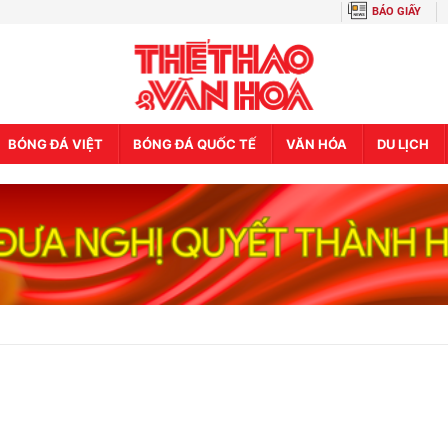
BÁO GIẤY
BÓNG ĐÁ VIỆT
BÓNG ĐÁ QUỐC TẾ
VĂN HÓA
DU LỊCH