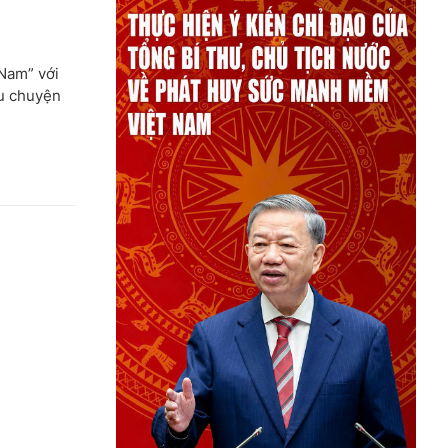
 Nam” với
âu chuyện