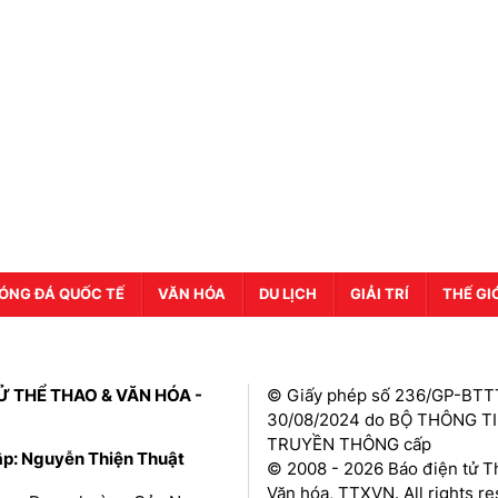
ÓNG ĐÁ QUỐC TẾ
VĂN HÓA
DU LỊCH
GIẢI TRÍ
THẾ GI
Ử THỂ THAO & VĂN HÓA -
© Giấy phép số 236/GP-BTT
30/08/2024 do BỘ THÔNG T
TRUYỀN THÔNG cấp
ập: Nguyễn Thiện Thuật
© 2008 - 2026 Báo điện tử T
Văn hóa, TTXVN. All rights r