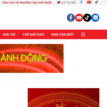
TRA CỨU XÃ PHƯỜNG SAU SÁP NHẬP
GỬI TIN BÀI
GIẢI TRÍ
THẾ GIỚI SAO
BẠN CẦN BIẾT