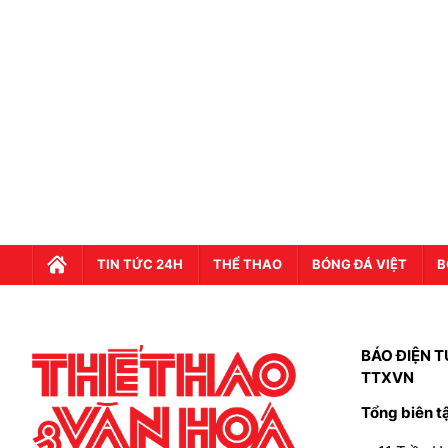
TIN TỨC 24H
THỂ THAO
BÓNG ĐÁ VIỆT
B
BÁO ĐIỆN T
TTXVN
Tổng biên t