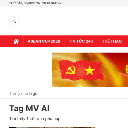
THỨ BẢY,
08/08/2026 | 20:48 GMT+7
ASEAN CUP 2026
TIN TỨC 24H
THỂ THAO
Trang chủ
Tags
Tag
MV AI
Tìm thấy
1
kết quả phù hợp