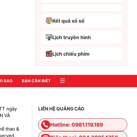
Bắc Giang
Kết quả xổ số
Bắc Kạn
Bắc Ninh
Lịch truyền hình
Bến Tre
Lịch chiếu phim
Cao Bằng
Cà Mau
Cần Thơ
ỚI SAO
BẠN CẦN BIẾT
Điện Biên
Đà Nẵng
TT ngày
LIÊN HỆ QUẢNG CÁO
Đà Lạt
IN VÀ
Đắk Lắk
Hotline: 0981.119.189
hể thao &
Đắk Nông
eserved.