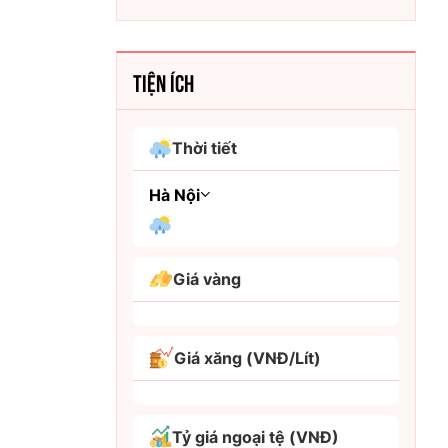
TIỆN ÍCH
Thời tiết
Hà Nội
An Giang
Giá vàng
Bình Dương
Bình Phước
Giá xăng (VNĐ/Lít)
Bình Thuận
Bình Định
Tỷ giá ngoại tệ (VNĐ)
Bạc Liêu