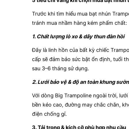
5 tiêu chí vàng khi chọn mua bạt nhún 
Trước khi tìm hiểu mua bạt nhún Trampo
tránh mua nhầm hàng kém phẩm chất:
1. Chất lượng lò xo & dây thun đàn hồi
Đây là linh hồn của bất kỳ chiếc Tramp
cấp sẽ đảm bảo sức bật ổn định, tuổi t
sau 3–6 tháng sử dụng.
2. Lưới bảo vệ & độ an toàn khung sườn
Với dòng Big Trampoline ngoài trời, lưới
bền kéo cao, đường may chắc chắn, khô
điện chống gỉ.
3. Tải trọng & kích cỡ phù hợp nhu cầu