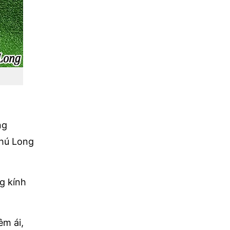
ng
Phú Long
g kính
êm ái,