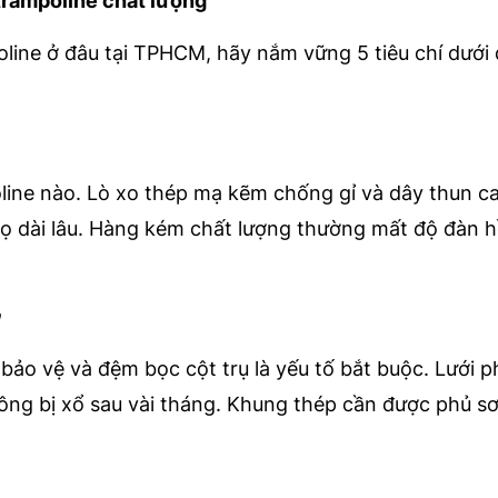
trampoline chất lượng
line ở đâu tại TPHCM, hãy nắm vững 5 tiêu chí dưới
oline nào. Lò xo thép mạ kẽm chống gỉ và dây thun c
họ dài lâu. Hàng kém chất lượng thường mất độ đàn h
 bảo vệ và đệm bọc cột trụ là yếu tố bắt buộc. Lưới p
ng bị xổ sau vài tháng. Khung thép cần được phủ sơ