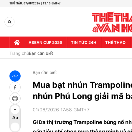
THỨ SÁU,
07/08/2026 | 13:15 GMT+7
ASEAN CUP 2026
TIN TỨC 24H
THỂ THAO
Trang chủ
Bạn cần biết
Bạn cần biết
Zalo
Mua bạt nhún Trampoline
nhún Phú Long giải mã bà
01/06/2026 17:58 GMT+7
Giữa thị trường Trampoline bùng nổ nh
cấp tiêu chí chọn mua thông minh và gi