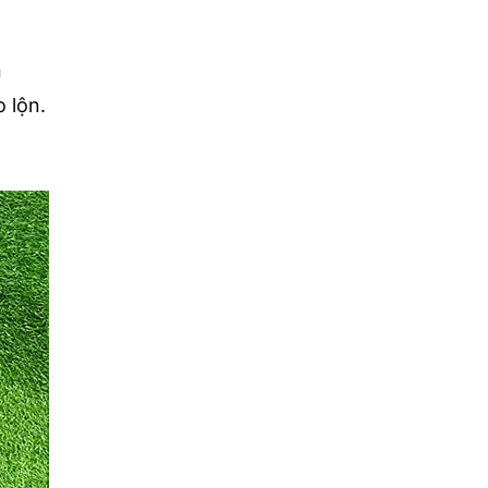
n
 lộn.