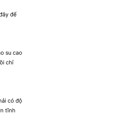
 đây để
ao su cao
ồi chỉ
hải có độ
n tĩnh