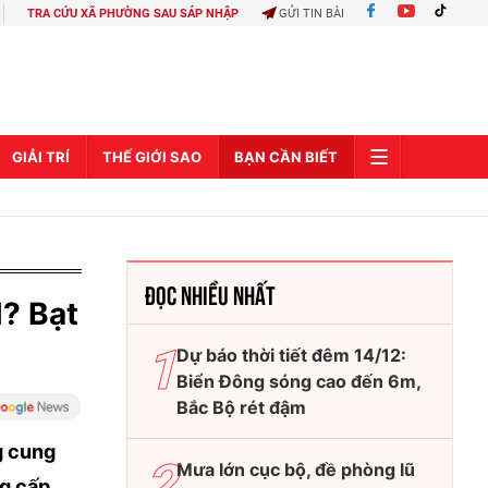
TRA CỨU XÃ PHƯỜNG SAU SÁP NHẬP
GỬI TIN BÀI
GIẢI TRÍ
THẾ GIỚI SAO
BẠN CẦN BIẾT
ĐỌC NHIỀU NHẤT
? Bạt
Dự báo thời tiết đêm 14/12:
Biển Đông sóng cao đến 6m,
Bắc Bộ rét đậm
g cung
Mưa lớn cục bộ, đề phòng lũ
ng cấp