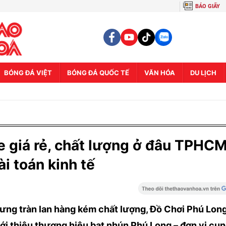
BÁO GIẤY
BÓNG ĐÁ VIỆT
BÓNG ĐÁ QUỐC TẾ
VĂN HÓA
DU LỊCH
 giá rẻ, chất lượng ở đâu TPHCM
i toán kinh tế
ưng tràn lan hàng kém chất lượng, Đồ Chơi Phú Lon
ới thiệu thương hiệu bạt nhún Phú Long – đơn vị cu