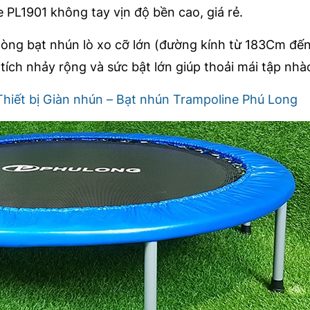
e PL1901 không tay vịn độ bền cao, giá rẻ.
dòng bạt nhún lò xo cỡ lớn (đường kính từ 183Cm đế
ích nhảy rộng và sức bật lớn giúp thoải mái tập nhào
Thiết bị Giàn nhún – Bạt nhún Trampoline Phú Long