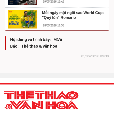
29/05/2026 12:46
Mỗi ngày một ngôi sao World Cup:
"Quỷ lùn" Romario
28/05/2026 16:33
Nội dung và trình bày:
M.Vũ
Báo:
Thể thao & Văn hóa
01/06/2026 09:30