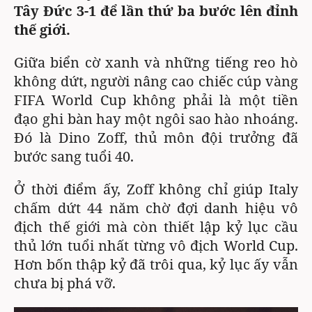
Tây Đức 3-1 để lần thứ ba bước lên đỉnh
BÁO GIẤY
thế giới.
TRA CỨU PHƯỜNG XÃ
Giữa biển cờ xanh và những tiếng reo hò
CỐNG HIẾN
không dứt, người nâng cao chiếc cúp vàng
FIFA World Cup không phải là một tiền
BÙI XUÂN PHÁI
đạo ghi bàn hay một ngôi sao hào nhoáng.
TIỆN ÍCH
Đó là Dino Zoff, thủ môn đội trưởng đã
bước sang tuổi 40.
LIÊN HỆ QUẢNG CÁO
Ở thời điểm ấy, Zoff không chỉ giúp Italy
Hotline: 0981.119.189
chấm dứt 44 năm chờ đợi danh hiệu vô
địch thế giới mà còn thiết lập kỷ lục cầu
Điện thoại: 024.38254756
thủ lớn tuổi nhất từng vô địch World Cup.
Hơn bốn thập kỷ đã trôi qua, kỷ lục ấy vẫn
MẠNG XÃ HỘI
chưa bị phá vỡ.