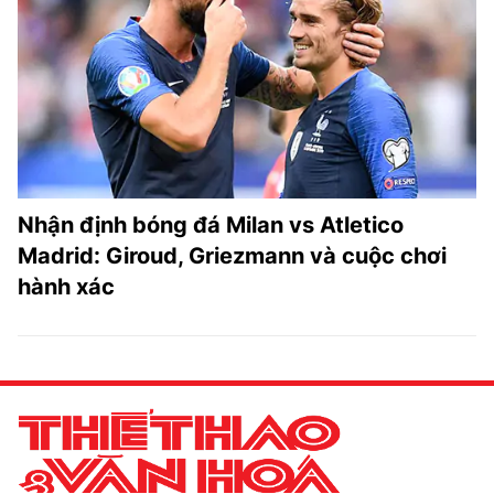
TRA CỨU PHƯỜNG XÃ
CỐNG HIẾN
BÙI XUÂN PHÁI
TIỆN ÍCH
LIÊN HỆ QUẢNG CÁO
Nhận định bóng đá Milan vs Atletico
Madrid: Giroud, Griezmann và cuộc chơi
Hotline: 0981.119.189
hành xác
Điện thoại: 024.38254756
MẠNG XÃ HỘI