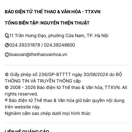
BÁO ĐIỆN TỬ THỂ THAO & VĂN HÓA - TTXVN
TỔNG BIÊN TẬP: NGUYỄN THIỆN THUẬT
11 Trần Hưng Đạo, phường Cửa Nam, TP. Hà Nội
024.39331878 / 024.38248600
toasoan@thethaovanhoa.vn
© Giấy phép số 236/GP-BTTTT ngày 30/08/2024 do BỘ
THÔNG TIN VÀ TRUYỀN THÔNG cấp
© 2008 - 2026 Báo điện tử Thể thao & Văn hóa, TTXVN. All
rights reserved.
® Báo điện tử Thể thao & Văn hóa giữ bản quyền nội dung
trên website này.
Nghiêm cấm sao chép dưới mọi hình thức
LIÊN HỆ QUẢNG CÁO