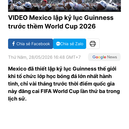
TRA CỨU PHƯỜNG XÃ
0:00
VIDEO Mexico lập kỷ lục Guinness
CỐNG HIẾN
trước thềm World Cup 2026
BÙI XUÂN PHÁI
TIỆN ÍCH
Chia sẻ Facebook
Chia sẻ Zalo
LIÊN HỆ QUẢNG CÁO
Thứ Năm, 28/05/2026 16:48 GMT+7
Mexico đã thiết lập kỷ lục Guinness thế giới
Hotline: 0981.119.189
khi tổ chức lớp học bóng đá lớn nhất hành
Điện thoại: 024.38254756
tinh, chỉ vài tháng trước thời điểm quốc gia
này đăng cai FIFA World Cup lần thứ ba trong
lịch sử.
MẠNG XÃ HỘI