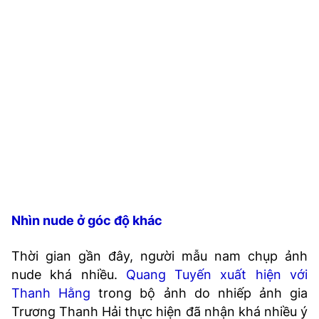
TRA CỨU PHƯỜNG XÃ
CỐNG HIẾN
BÙI XUÂN PHÁI
TIỆN ÍCH
LIÊN HỆ QUẢNG CÁO
Hotline: 0981.119.189
Điện thoại: 024.38254756
Nhìn nude ở góc độ khác
MẠNG XÃ HỘI
Thời gian gần đây, người mẫu nam chụp ảnh
nude khá nhiều.
Quang Tuyến xuất hiện với
Thanh Hằng
trong bộ ảnh do nhiếp ảnh gia
Trương Thanh Hải thực hiện đã nhận khá nhiều ý