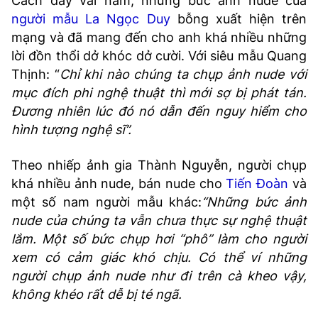
Cách đây vài năm, những bức ảnh nude của
người mẫu La Ngọc Duy
bỗng xuất hiện trên
mạng và đã mang đến cho anh khá nhiều những
lời đồn thổi dở khóc dở cười. Với siêu mẫu Quang
Thịnh: “
Chỉ khi nào chúng ta chụp ảnh nude với
mục đích phi nghệ thuật thì mới sợ bị phát tán.
Đương nhiên lúc đó nó dẫn đến nguy hiểm cho
hình tượng nghệ sĩ”.
Theo nhiếp ảnh gia Thành Nguyễn, người chụp
khá nhiều ảnh nude, bán nude cho
Tiến Đoàn
và
một số nam người mẫu khác:
“Những bức ảnh
nude của chúng ta vẫn chưa thực sự nghệ thuật
lắm. Một số bức chụp hơi “phô” làm cho người
xem có cảm giác khó chịu. Có thể ví những
người chụp ảnh nude như đi trên cà kheo vậy,
không khéo rất dễ bị té ngã.