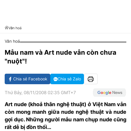
VĂN HÓA SỐNG KHỎE
ĐỌC - XEM
BÓNG ĐÁ
KẾT QUẢ
CÁC CÚP CHÂU ÂU
GOLF
GIẢI TRÍ
NHỊP ĐẬP SỨC KHỎE
DIỄN ĐÀN
VĂN HÓA
BẢNG XẾP HẠNG
DU LỊCH
PHIM
X-QUANG TIN ĐỒN
CÔNG NGHIỆP VĂN HÓA
Văn hoá
GIẢI TRÍ
THẾ GIỚI SAO
TIN TỨC
Văn hoá
ÂM NHẠC
VIẾT LẠI ƯỚC MƠ
Mẫu nam và Art nude vẫn còn chưa
HIGHTECH
ĐIỂM ĐẾN
KBIZ
"nuột"!
TIÊU ĐIỂM - SPOTLIGHT
ẢNH
BẠN CẦN BIẾT
Chia sẻ Facebook
Chia sẻ Zalo
ẨM THỰC
INFOGRAPHIC
Thứ Bảy, 08/11/2008 02:35 GMT+7
TƯ VẤN
E-MAGAZINE
Art nude (khoả thân nghệ thuật) ở Việt Nam vẫn
còn mong manh giữa nude nghệ thuật và nude
ẢNH
gợi dục. Những người mẫu nam chụp nude cũng
BÁO GIẤY
rất dễ bị đồn thổi…