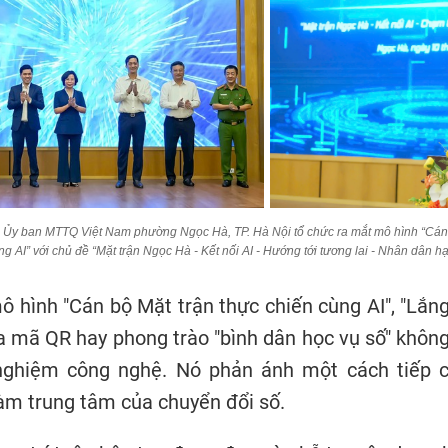
 Ủy ban MTTQ Việt Nam phường Ngọc Hà, TP. Hà Nội tổ chức ra mắt mô hình “Cán 
ng AI” với chủ đề “Mặt trận Ngọc Hà - Kết nối AI - Hướng tới tương lai - Nhân dân h
ô hình "Cán bộ Mặt trận thực chiến cùng AI", "Lắ
a mã QR hay phong trào "bình dân học vụ số" khôn
nghiệm công nghệ. Nó phản ánh một cách tiếp c
àm trung tâm của chuyển đổi số.