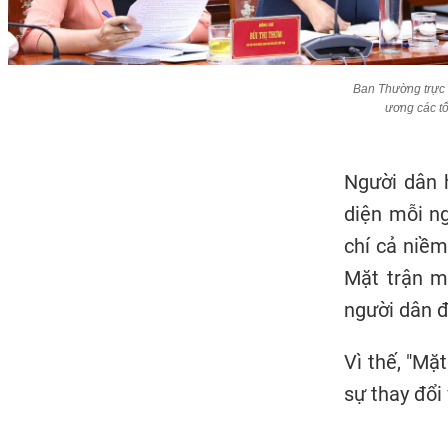
Ban Thường trực Ủ
ương các tổ
Người dân 
diện mỗi n
chí cả niềm
Mặt trận mu
người dân đ
Vì thế, "Mặ
sự thay đổi