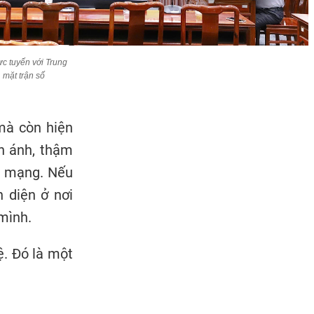
ực tuyến với Trung
 mặt trận số
mà còn hiện
n ánh, thậm
ng mạng. Nếu
n diện ở nơi
mình.
ệ. Đó là một