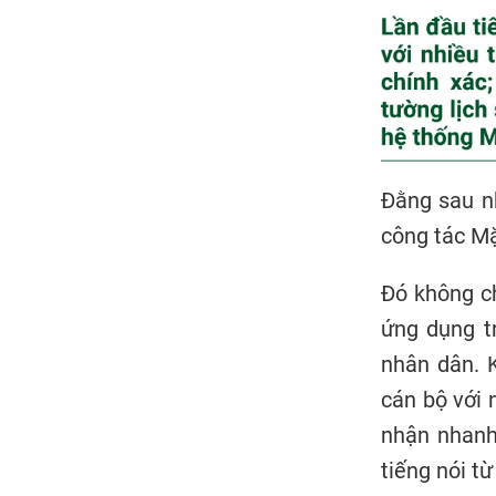
Đằng sau nh
công tác Mặ
Đó không ch
ứng dụng t
nhân dân. 
cán bộ với 
nhận nhanh 
tiếng nói từ