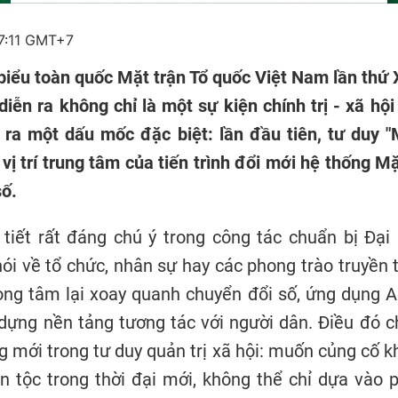
7:11 GMT+7
 biểu toàn quốc Mặt trận Tổ quốc Việt Nam lần thứ 
iễn ra không chỉ là một sự kiện chính trị - xã hội
ra một dấu mốc đặc biệt: lần đầu tiên, tư duy "M
vị trí trung tâm của tiến trình đổi mới hệ thống Mặ
số.
tiết rất đáng chú ý trong công tác chuẩn bị Đại 
 nói về tổ chức, nhân sự hay các phong trào truyền 
ọng tâm lại xoay quanh chuyển đổi số, ứng dụng AI
 dựng nền tảng tương tác với người dân. Điều đó 
 mới trong tư duy quản trị xã hội: muốn củng cố k
n tộc trong thời đại mới, không thể chỉ dựa vào