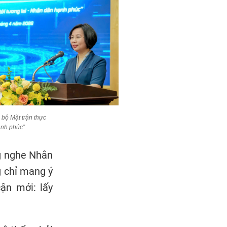
bộ Mặt trận thực
ạnh phúc”
ng nghe Nhân
g chỉ mang ý
ận mới: lấy