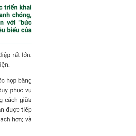
iệp rất lớn:
iện.
uộc họp bằng
duy phục vụ
g cách giữa
ân được tiếp
bạch hơn; và