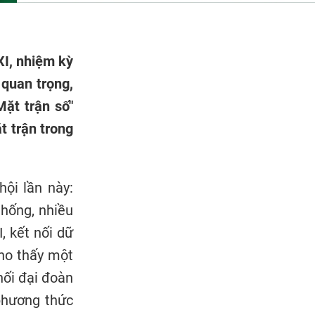
XI, nhiệm kỳ
 quan trọng,
ặt trận số"
t trận trong
hội lần này:
thống, nhiều
, kết nối dữ
cho thấy một
hối đại đoàn
 phương thức