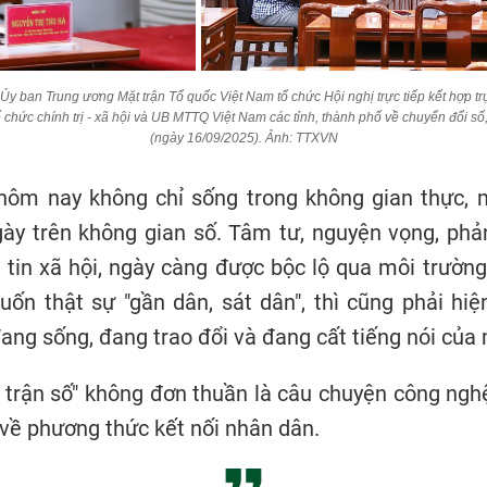
y ban Trung ương Mặt trận Tổ quốc Việt Nam tổ chức Hội nghị trực tiếp kết hợp tr
 chức chính trị - xã hội và UB MTTQ Việt Nam các tỉnh, thành phố về chuyển đổi số,
(ngày
16/09/2025)
. Ảnh: TTXVN
hôm nay không chỉ sống trong không gian thực, 
gày trên không gian số. Tâm tư, nguyện vọng, phả
 tin xã hội, ngày càng được bộc lộ qua môi trườ
ốn thật sự "gần dân, sát dân", thì cũng phải hiệ
ang sống, đang trao đổi và đang cất tiếng nói của 
t trận số" không đơn thuần là câu chuyện công ngh
 về phương thức kết nối nhân dân.