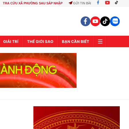
TRA CỨU XÃ PHƯỜNG SAU SÁP NHẬP
GỬI TIN BÀI
GIẢI TRÍ
THẾ GIỚI SAO
BẠN CẦN BIẾT