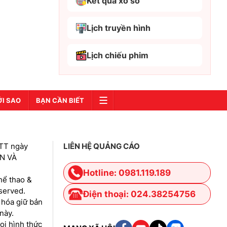
Kết quả xổ số
Bắc Kạn
Bắc Ninh
Lịch truyền hình
Bến Tre
Lịch chiếu phim
Cao Bằng
Cà Mau
Cần Thơ
ỚI SAO
BẠN CẦN BIẾT
Điện Biên
Đà Nẵng
TT ngày
LIÊN HỆ QUẢNG CÁO
Đà Lạt
IN VÀ
Đắk Lắk
Hotline: 0981.119.189
hể thao &
Đắk Nông
eserved.
Điện thoại: 024.38254756
 hóa giữ bản
Đồng Nai
này.
Đồng Tháp
i hình thức