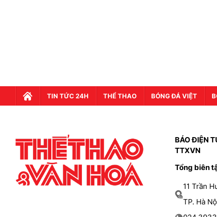
TIN TỨC 24H
THỂ THAO
BÓNG ĐÁ VIỆT
B
BÁO ĐIỆN T
TTXVN
Tổng biên t
11 Trần 
TP. Hà Nộ