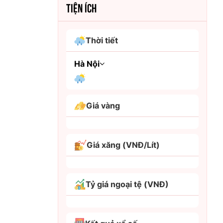
TIỆN ÍCH
Thời tiết
Hà Nội
An Giang
Giá vàng
Bình Dương
Bình Phước
Giá xăng (VNĐ/Lít)
Bình Thuận
Bình Định
Tỷ giá ngoại tệ (VNĐ)
Bạc Liêu
Bắc Giang