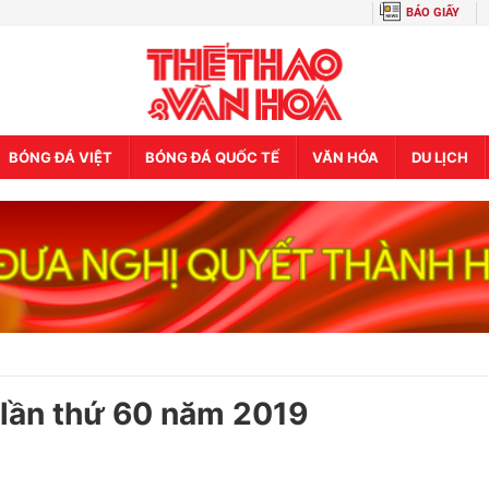
BÁO GIẤY
BÓNG ĐÁ VIỆT
BÓNG ĐÁ QUỐC TẾ
VĂN HÓA
DU LỊCH
lần thứ 60 năm 2019