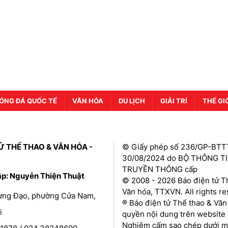
ÓNG ĐÁ QUỐC TẾ
VĂN HÓA
DU LỊCH
GIẢI TRÍ
THẾ GI
Ử THỂ THAO & VĂN HÓA -
© Giấy phép số 236/GP-BTT
30/08/2024 do BỘ THÔNG T
TRUYỀN THÔNG cấp
ập: Nguyễn Thiện Thuật
© 2008 - 2026 Báo điện tử T
Văn hóa, TTXVN. All rights r
Hưng Đạo, phường Cửa Nam,
® Báo điện tử Thể thao & Văn
i
quyền nội dung trên website 
Nghiêm cấm sao chép dưới mọ