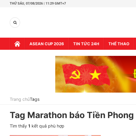
THỨ SÁU,
07/08/2026 | 11:29 GMT+7
ASEAN CUP 2026
TIN TỨC 24H
THỂ THAO
Trang chủ
Tags
Tag
Marathon báo Tiền Phong 
Tìm thấy
1
kết quả phù hợp