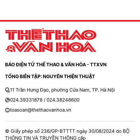
BÁO ĐIỆN TỬ THỂ THAO & VĂN HÓA - TTXVN
TỔNG BIÊN TẬP: NGUYỄN THIỆN THUẬT
11 Trần Hưng Đạo, phường Cửa Nam, TP. Hà Nội
024.39331878 / 024.38248600
toasoan@thethaovanhoa.vn
© Giấy phép số 236/GP-BTTTT ngày 30/08/2024 do BỘ
THÔNG TIN VÀ TRUYỀN THÔNG cấp