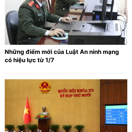
TRA CỨU PHƯỜNG XÃ
CỐNG HIẾN
BÙI XUÂN PHÁI
TIỆN ÍCH
Những điểm mới của Luật An ninh mạng
LIÊN HỆ QUẢNG CÁO
có hiệu lực từ 1/7
Hotline: 0981.119.189
Điện thoại: 024.38254756
MẠNG XÃ HỘI