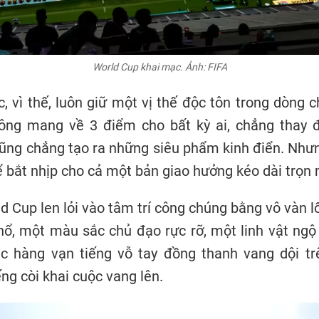
World Cup khai mạc. Ảnh: FIFA
, vì thế, luôn giữ một vị thế độc tôn trong dòng c
ông mang về 3 điểm cho bất kỳ ai, chẳng thay đ
ũng chẳng tạo ra những siêu phẩm kinh điển. Nhưn
ể bắt nhịp cho cả một bản giao hưởng kéo dài trọn
d Cup len lỏi vào tâm trí công chúng bằng vô vàn lố
ổ, một màu sắc chủ đạo rực rỡ, một linh vật ngộ
c hàng vạn tiếng vỗ tay đồng thanh vang dội tr
ếng còi khai cuộc vang lên.