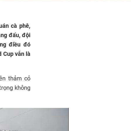
uán cà phê,
ảng đấu, đội
ững điều đó
d Cup vẫn là
rên thảm cỏ
 trọng không