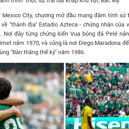
ành trình" thực sự trải dài khắp khu vực Bắc Mỹ.
ề Mexico City, chương mở đầu mang đậm tính sử t
 về "thánh địa" Estadio Azteca - chứng nhân của 
i. Nơi đây từng chứng kiến Vua bóng đá Pelé nân
imet năm 1970, và cũng là nơi Diego Maradona để 
ùng "Bàn thắng thế kỷ" năm 1986.