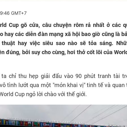
09:46 GMT+7
rld Cup gõ cửa, câu chuyện rôm rả nhất ở các q
o hay các diễn đàn mạng xã hội bao giờ cũng là b
n thuật hay việc siêu sao nào sẽ tỏa sáng. Nh
n đúng, bởi suy cho cùng, hơi thở cốt lõi của Worl
ta chỉ thu hẹp giải đấu vào 90 phút tranh tài t
 vô tình lướt qua một "món khai vị" tinh tế và quan
orld Cup ngỏ lời chào với thế giới.