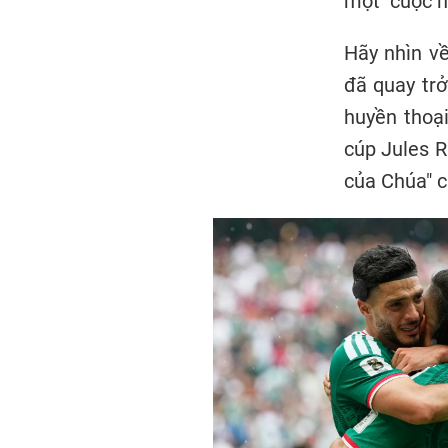
một "cuộc h
Hãy nhìn v
đã quay trở
huyền thoạ
cúp Jules R
của Chúa" c