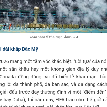
Toàn cảnh lễ khai mạc.
Ảnh: FIFA
rải dài khắp Bắc Mỹ
026 mang một tầm vóc khác biệt. "Lời tựa" của nó
một sân khấu hay một không gian địa lý duy nhấ
Canada đồng đăng cai đã biến lễ khai mạc th
ng lồ: đa thành phố, đa bản sắc, và đa dạng cách
iải đấu trước đây thường định vị một "điểm đến"
 hay Doha), thì năm nay, FIFA trao cho thế giới 