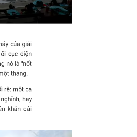
hảy của giải
ổi cục diện
g nó là "nốt
 một tháng.
i rẽ: một ca
 nghĩnh, hay
ên khán đài