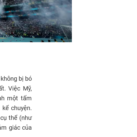
 không bị bó
t. Việc Mỹ,
ành một tấm
 kể chuyện.
 cụ thể (như
cảm giác của