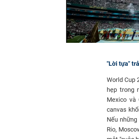
"Lời tựa" t
World Cup 2
hẹp trong 
Mexico và 
canvas khổ
Nếu những g
Rio, Moscow