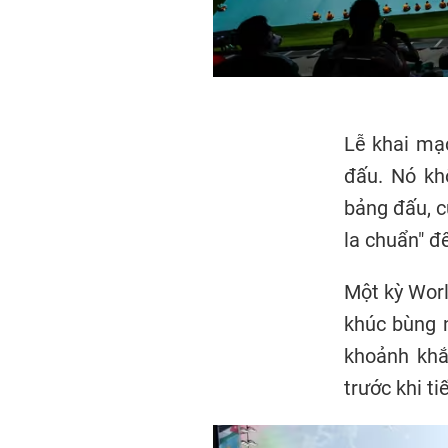
Lễ khai mạc
đấu. Nó kh
bảng đấu, c
la chuẩn" đ
Một kỳ Worl
khúc bùng n
khoảnh khắ
trước khi ti