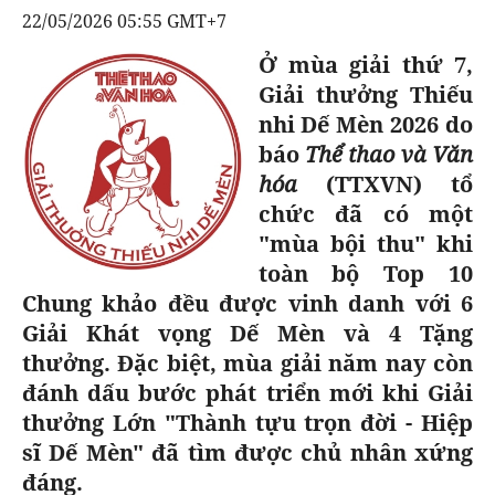
22/05/2026 05:55 GMT+7
BÁO GIẤY
Ở mùa giải thứ 7,
TRA CỨU PHƯỜNG XÃ
Giải thưởng Thiếu
CỐNG HIẾN
nhi Dế Mèn 2026 do
báo
Thể thao và Văn
BÙI XUÂN PHÁI
hóa
(TTXVN) tổ
TIỆN ÍCH
chức đã có một
"mùa bội thu" khi
LIÊN HỆ QUẢNG CÁO
toàn bộ Top 10
Chung khảo đều được vinh danh với 6
Hotline: 0981.119.189
Giải Khát vọng Dế Mèn và 4 Tặng
thưởng. Đặc biệt, mùa giải năm nay còn
Điện thoại: 024.38254756
đánh dấu bước phát triển mới khi Giải
thưởng Lớn "Thành tựu trọn đời - Hiệp
MẠNG XÃ HỘI
sĩ Dế Mèn" đã tìm được chủ nhân xứng
đáng.