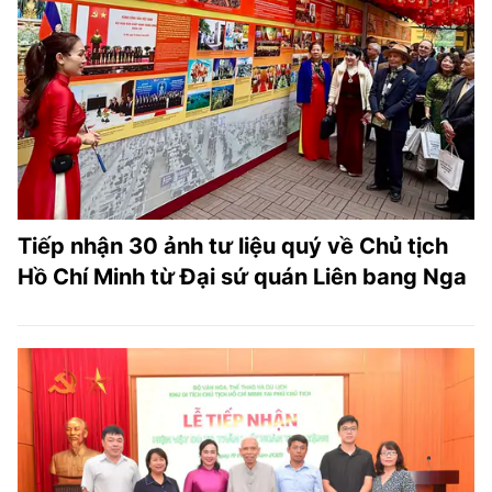
TRA CỨU PHƯỜNG XÃ
CỐNG HIẾN
BÙI XUÂN PHÁI
TIỆN ÍCH
LIÊN HỆ QUẢNG CÁO
Tiếp nhận 30 ảnh tư liệu quý về Chủ tịch
Hotline: 0981.119.189
Hồ Chí Minh từ Đại sứ quán Liên bang Nga
Điện thoại: 024.38254756
MẠNG XÃ HỘI