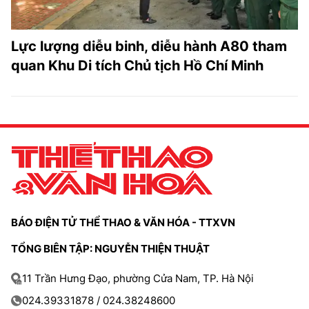
Lực lượng diễu binh, diễu hành A80 tham
quan Khu Di tích Chủ tịch Hồ Chí Minh
BÁO ĐIỆN TỬ THỂ THAO & VĂN HÓA - TTXVN
TỔNG BIÊN TẬP: NGUYỄN THIỆN THUẬT
11 Trần Hưng Đạo, phường Cửa Nam, TP. Hà Nội
024.39331878 / 024.38248600