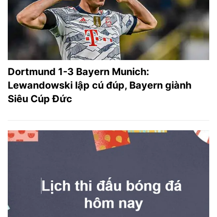
TRA CỨU PHƯỜNG XÃ
CỐNG HIẾN
BÙI XUÂN PHÁI
TIỆN ÍCH
Dortmund 1-3 Bayern Munich:
Lewandowski lập cú đúp, Bayern giành
LIÊN HỆ QUẢNG CÁO
Siêu Cúp Đức
Hotline: 0981.119.189
Điện thoại: 024.38254756
MẠNG XÃ HỘI