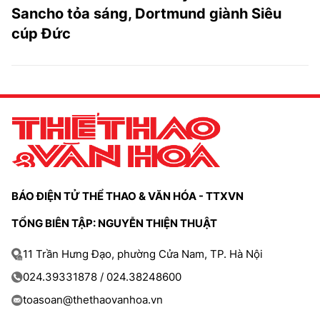
Sancho tỏa sáng, Dortmund giành Siêu
cúp Đức
BÁO ĐIỆN TỬ THỂ THAO & VĂN HÓA - TTXVN
TỔNG BIÊN TẬP: NGUYỄN THIỆN THUẬT
11 Trần Hưng Đạo, phường Cửa Nam, TP. Hà Nội
024.39331878 / 024.38248600
toasoan@thethaovanhoa.vn