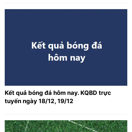
Kết quả bóng đá hôm nay. KQBD trực
tuyến ngày 18/12, 19/12