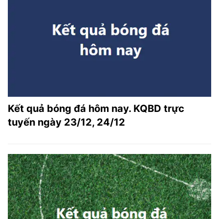
Kết quả bóng đá hôm nay. KQBD trực
tuyến ngày 23/12, 24/12