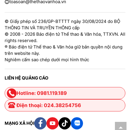
toasoan@thethaovanhoa.vn
© Giấy phép số 236/GP-BTTTT ngày 30/08/2024 do BỘ
THÔNG TIN VÀ TRUYỀN THÔNG cấp
© 2008 - 2026 Báo điện tử Thể thao & Văn hóa, TTXVN. All
rights reserved.
® Báo điện tử Thể thao & Văn hóa giữ bản quyền nội dung
trên website này.
Nghiêm cấm sao chép dưới mọi hình thức
LIÊN HỆ QUẢNG CÁO
Hotline: 0981.119.189
Điện thoại: 024.38254756
MẠNG XÃ HỘI