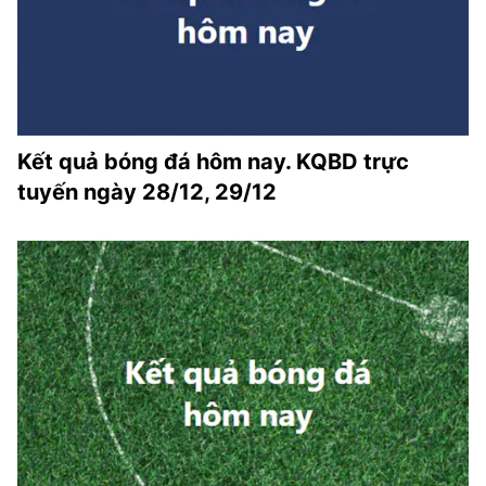
Kết quả bóng đá hôm nay. KQBD trực
tuyến ngày 28/12, 29/12