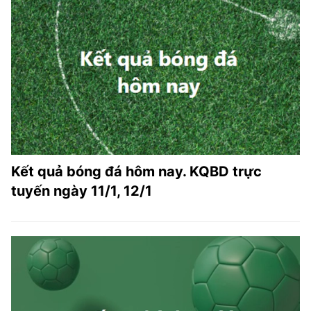
VĂN HÓA SỐNG KHỎE
ĐỌC - XEM
BÓNG ĐÁ
KẾT QUẢ
CÁC CÚP CHÂU ÂU
GOLF
GIẢI TRÍ
NHỊP ĐẬP SỨC KHỎE
DIỄN ĐÀN
VĂN HÓA
BẢNG XẾP HẠNG
DU LỊCH
PHIM
X-QUANG TIN ĐỒN
CÔNG NGHIỆP VĂN HÓA
GIẢI TRÍ
THẾ GIỚI SAO
TIN TỨC
ÂM NHẠC
VIẾT LẠI ƯỚC MƠ
HIGHTECH
ĐIỂM ĐẾN
KBIZ
TIÊU ĐIỂM - SPOTLIGHT
ẢNH
Kết quả bóng đá hôm nay. KQBD trực
BẠN CẦN BIẾT
tuyến ngày 11/1, 12/1
ẨM THỰC
INFOGRAPHIC
TƯ VẤN
E-MAGAZINE
ẢNH
BÁO GIẤY