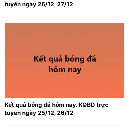
tuyến ngày 26/12, 27/12
Kết quả bóng đá hôm nay. KQBD trực
tuyến ngày 25/12, 26/12