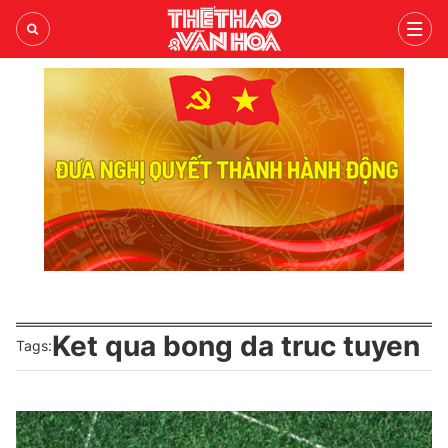
ASEAN CUP 2026
TIN TỨC 24H
LỊCH THI ĐẤU
THỂ THAO
TRONG NƯỚC
BÓNG ĐÁ VIỆT
BÓNG CHUYỀN
THẾ GIỚI
BÓNG ĐÁ QUỐC TẾ
V-LEAGUE
PICKLEBALL
BÌNH LUẬN
NHẬN ĐỊNH BÓNG ĐÁ
ANH
CÁC ĐTQG
CHẠY
Ket qua bong da truc tuyen
Tags:
VIDEO
LIVE
TÂY BAN NHA
TENNIS
VĂN HÓA
THỂ THAO
LỊCH THI ĐẤU
ITALY
BILLIARDS SNOOKER