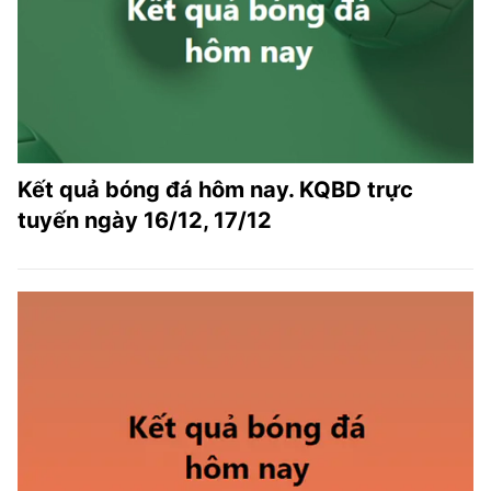
Kết quả bóng đá hôm nay. KQBD trực
tuyến ngày 16/12, 17/12