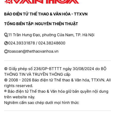
TRA CỨU PHƯỜNG XÃ
BÁO ĐIỆN TỬ THỂ THAO & VĂN HÓA - TTXVN
CỐNG HIẾN
TỔNG BIÊN TẬP: NGUYỄN THIỆN THUẬT
BÙI XUÂN PHÁI
11 Trần Hưng Đạo, phường Cửa Nam, TP. Hà Nội
TIỆN ÍCH
024.39331878 / 024.38248600
LIÊN HỆ QUẢNG CÁO
toasoan@thethaovanhoa.vn
Hotline: 0981.119.189
© Giấy phép số 236/GP-BTTTT ngày 30/08/2024 do BỘ
Điện thoại: 024.38254756
THÔNG TIN VÀ TRUYỀN THÔNG cấp
© 2008 - 2026 Báo điện tử Thể thao & Văn hóa, TTXVN. All
rights reserved.
MẠNG XÃ HỘI
® Báo điện tử Thể thao & Văn hóa giữ bản quyền nội dung
trên website này.
Nghiêm cấm sao chép dưới mọi hình thức