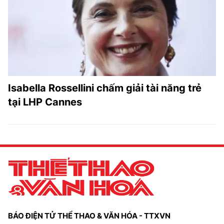
TRA CỨU PHƯỜNG XÃ
CỐNG HIẾN
BÙI XUÂN PHÁI
TIỆN ÍCH
Isabella Rossellini chấm giải tài năng trẻ
LIÊN HỆ QUẢNG CÁO
tại LHP Cannes
Hotline: 0981.119.189
Điện thoại: 024.38254756
MẠNG XÃ HỘI
BÁO ĐIỆN TỬ THỂ THAO & VĂN HÓA - TTXVN