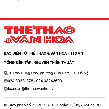
BÁO ĐIỆN TỬ THỂ THAO & VĂN HÓA - TTXVN
TỔNG BIÊN TẬP: NGUYỄN THIỆN THUẬT
11 Trần Hưng Đạo, phường Cửa Nam, TP. Hà Nội
024.39331878 / 024.38248600
toasoan@thethaovanhoa.vn
© Giấy phép số 236/GP-BTTTT ngày 30/08/2024 do BỘ