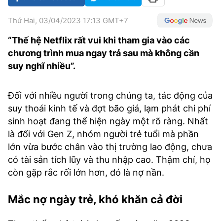
VĂN HÓA SỐNG KHỎE
ĐỌC - XEM
BÓNG ĐÁ
KẾT QUẢ
CÁC CÚP CHÂU ÂU
GOLF
Thứ Hai, 03/04/2023 17:13 GMT+7
GIẢI TRÍ
NHỊP ĐẬP SỨC KHỎE
DIỄN ĐÀN
VĂN HÓA
BẢNG XẾP HẠNG
“Thế hệ Netflix rất vui khi tham gia vào các
DU LỊCH
PHIM
X-QUANG TIN ĐỒN
CÔNG NGHIỆP VĂN HÓA
GIẢI TRÍ
chương trình mua ngay trả sau mà không cần
suy nghĩ nhiều”.
THẾ GIỚI SAO
TIN TỨC
ÂM NHẠC
VIẾT LẠI ƯỚC MƠ
HIGHTECH
ĐIỂM ĐẾN
KBIZ
Đối với nhiều người trong chúng ta, tác động của
suy thoái kinh tế và đợt bão giá, lạm phát chi phí
TIÊU ĐIỂM - SPOTLIGHT
ẢNH
sinh hoạt đang thể hiện ngày một rõ ràng. Nhất
BẠN CẦN BIẾT
là đối với Gen Z, nhóm người trẻ tuổi mà phần
ẨM THỰC
lớn vừa bước chân vào thị trường lao động, chưa
INFOGRAPHIC
có tài sản tích lũy và thu nhập cao. Thậm chí, họ
TƯ VẤN
E-MAGAZINE
còn gặp rắc rối lớn hơn, đó là nợ nần.
ẢNH
Mắc nợ ngày trẻ, khó khăn cả đời
BÁO GIẤY