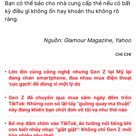
Bạn có thể báo cho nhà cung cấp thẻ nếu có bất
kỳ điều gì không ổn hay khoản thu không rõ
ràng.
Nguồn: Glamour Magazine, Yahoo
CHI CHI
Lớn lên cùng công nghệ nhưng Gen Z tại Mỹ lại
đang chán smartphone, đua nhau mua điện thoại
'cục gạch' để dùng vì một lý do
Gen Z đã chuyển qua mua sắm ngày đêm trên
TikTok: Những con số lật tẩy “guồng quay ma thuật”
này đang khiến bạn chốt đơn vô tội vạ như thế nào
Bố mẹ đắm chìm vào TikTok, ảo tưởng nổi tiếng khi
con biết nhảy nhạc “giật giật”: Không chỉ Gen Z mới
hồn nhiên như thế!