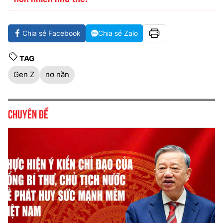
Chia sẻ Facebook
Chia sẻ Zalo
TAG
Gen Z
nợ nần
Chuyên đề