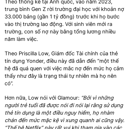
Theo thống kê tại Anh quốc, vào năm 2023,
TRA CỨU PHƯỜNG XÃ
trung bình Gen Z rời trường đại học với khoản nợ
33.000 bảng (gần 1 tỷ đồng) trước khi họ bước
CỐNG HIẾN
vào thị trường lao động. Với sinh viên mới ra
BÙI XUÂN PHÁI
trường, con số nợ này bằng tổng lương nhiều
năm làm việc.
TIỆN ÍCH
Theo Priscilla Low, Giám đốc Tài chính của thẻ
LIÊN HỆ QUẢNG CÁO
tín dụng Yonder, điều này đã dẫn đến “một thế
hệ đã quá quen với việc mắc nợ đến mức họ cảm
Hotline: 0981.119.189
thấy như đây là trạng thái tự nhiên mà họ nên
có”.
Điện thoại: 024.38254756
Hơn nữa, Low nói với Glamour:
“Bởi vì những
MẠNG XÃ HỘI
người trẻ tuổi đã được nói đi nói lại rằng sử dụng
thẻ tín dụng là một điều nguy hiểm, họ nhàm
chán đến mức mặc kệ vì xung quanh ai cũng vậy.
“Thế hệ Netflix” này rất vui khi tham gia vào các