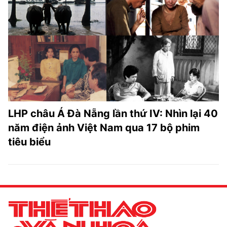
TRA CỨU PHƯỜNG XÃ
CỐNG HIẾN
BÙI XUÂN PHÁI
TIỆN ÍCH
LIÊN HỆ QUẢNG CÁO
LHP châu Á Đà Nẵng lần thứ IV: Nhìn lại 40
Hotline: 0981.119.189
năm điện ảnh Việt Nam qua 17 bộ phim
tiêu biểu
Điện thoại: 024.38254756
MẠNG XÃ HỘI