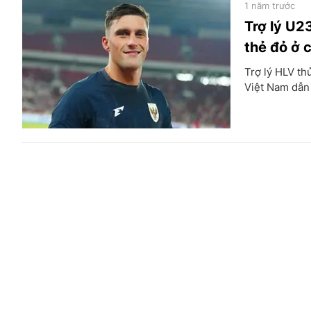
1 năm trước
Trợ lý U2
thẻ đỏ ở 
Trợ lý HLV th
Việt Nam dẫn