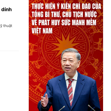
 dính
ỹ thuật