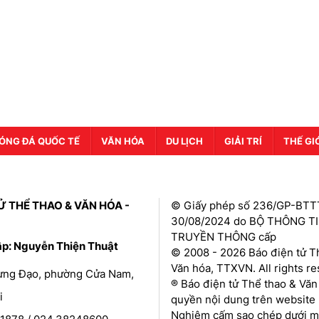
ÓNG ĐÁ QUỐC TẾ
VĂN HÓA
DU LỊCH
GIẢI TRÍ
THẾ GI
Ử THỂ THAO & VĂN HÓA -
© Giấy phép số 236/GP-BTT
30/08/2024 do BỘ THÔNG T
TRUYỀN THÔNG cấp
ập: Nguyễn Thiện Thuật
© 2008 - 2026 Báo điện tử T
Văn hóa, TTXVN. All rights r
Hưng Đạo, phường Cửa Nam,
® Báo điện tử Thể thao & Văn
i
quyền nội dung trên website 
Nghiêm cấm sao chép dưới mọ