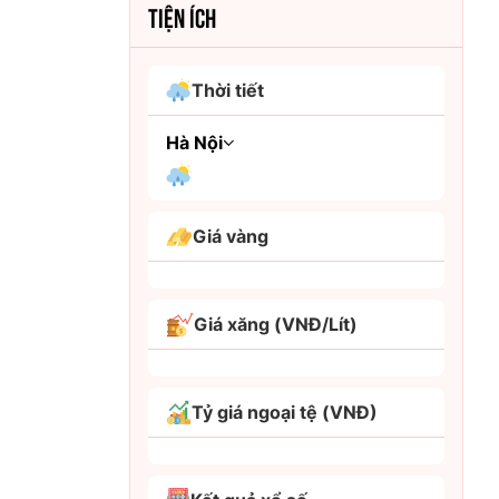
TIỆN ÍCH
Thời tiết
Hà Nội
An Giang
Giá vàng
Bình Dương
Bình Phước
Giá xăng (VNĐ/Lít)
Bình Thuận
Bình Định
Tỷ giá ngoại tệ (VNĐ)
Bạc Liêu
Bắc Giang