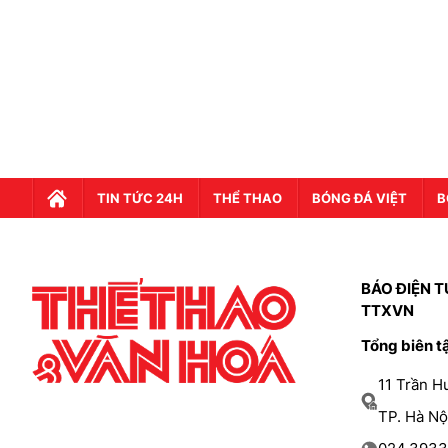
TIN TỨC 24H
THỂ THAO
BÓNG ĐÁ VIỆT
B
BÁO ĐIỆN T
TTXVN
Tổng biên t
11 Trần 
TP. Hà Nộ