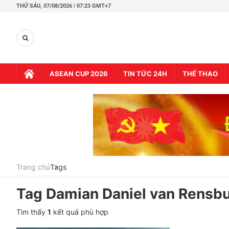
THỨ SÁU,
07/08/2026 | 07:23 GMT+7
ASEAN CUP 2026
TIN TỨC 24H
THỂ THAO
Trang chủ
Tags
Tag
Damian Daniel van Rensb
Tìm thấy
1
kết quả phù hợp