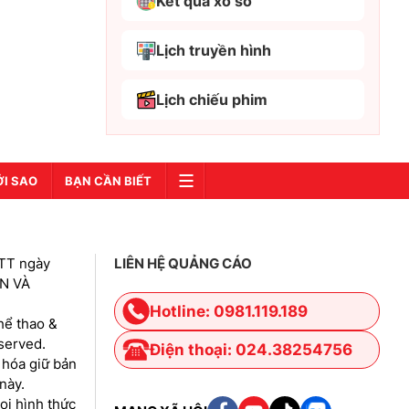
Kết quả xổ số
Bắc Kạn
Bắc Ninh
Lịch truyền hình
Bến Tre
Lịch chiếu phim
Cao Bằng
Cà Mau
Cần Thơ
ỚI SAO
BẠN CẦN BIẾT
Điện Biên
Đà Nẵng
TT ngày
LIÊN HỆ QUẢNG CÁO
Đà Lạt
IN VÀ
Đắk Lắk
Hotline: 0981.119.189
hể thao &
Đắk Nông
eserved.
Điện thoại: 024.38254756
 hóa giữ bản
Đồng Nai
này.
Đồng Tháp
i hình thức