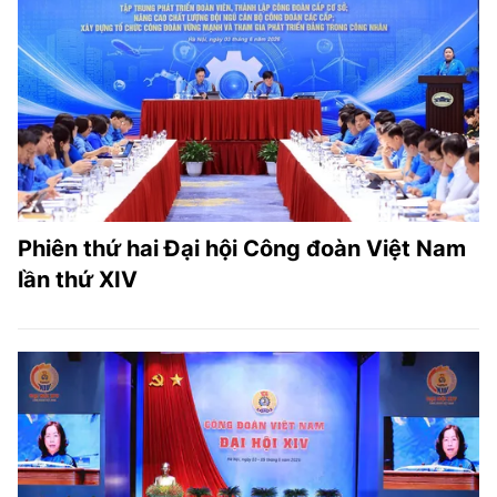
TRA CỨU PHƯỜNG XÃ
CỐNG HIẾN
BÙI XUÂN PHÁI
TIỆN ÍCH
LIÊN HỆ QUẢNG CÁO
Phiên thứ hai Đại hội Công đoàn Việt Nam
Hotline: 0981.119.189
lần thứ XIV
Điện thoại: 024.38254756
MẠNG XÃ HỘI