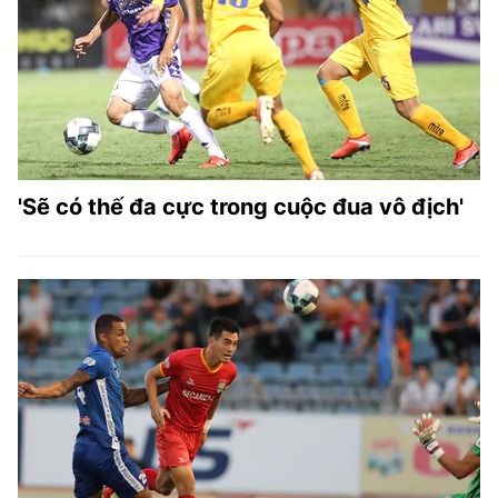
'Sẽ có thế đa cực trong cuộc đua vô địch'