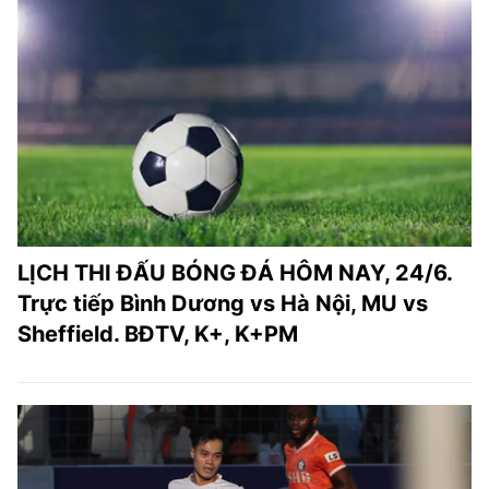
LỊCH THI ĐẤU BÓNG ĐÁ HÔM NAY, 24/6.
Trực tiếp Bình Dương vs Hà Nội, MU vs
Sheffield. BĐTV, K+, K+PM