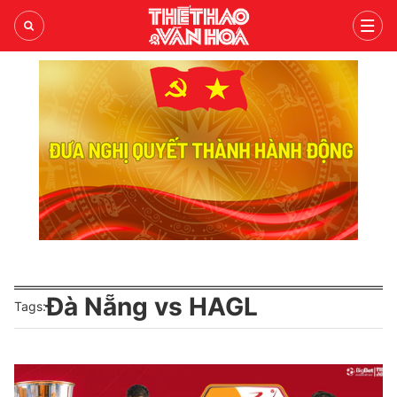
ASEAN CUP 2026
TIN TỨC 24H
LỊCH THI ĐẤU
THỂ THAO
TRONG NƯỚC
BÓNG ĐÁ VIỆT
BÓNG CHUYỀN
THẾ GIỚI
BÓNG ĐÁ QUỐC TẾ
V-LEAGUE
PICKLEBALL
BÌNH LUẬN
NHẬN ĐỊNH BÓNG ĐÁ
ANH
CÁC ĐTQG
CHẠY
Đà Nẵng vs HAGL
Tags:
VIDEO
LIVE
TÂY BAN NHA
TENNIS
VĂN HÓA
THỂ THAO
LỊCH THI ĐẤU
ITALY
BILLIARDS SNOOKER