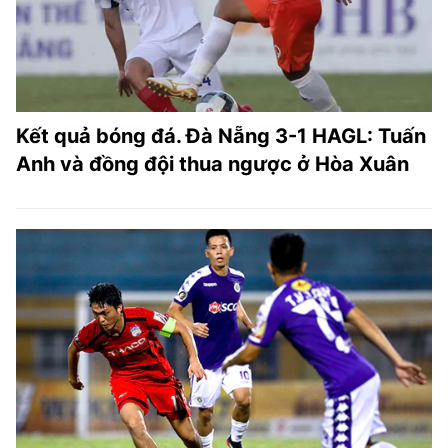
Kết quả bóng đá. Đà Nẵng 3-1 HAGL: Tuấn
Anh và đồng đội thua ngược ở Hòa Xuân