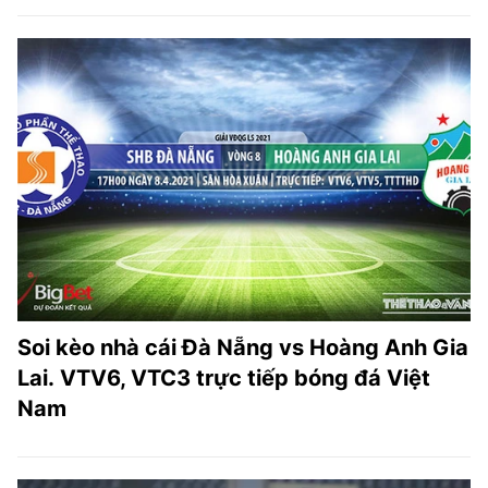
Soi kèo nhà cái Đà Nẵng vs Hoàng Anh Gia
Lai. VTV6, VTC3 trực tiếp bóng đá Việt
Nam