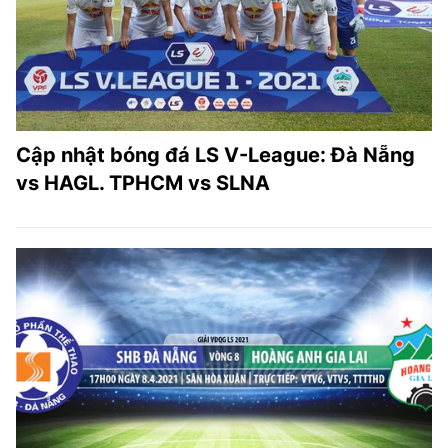
Cập nhật bóng đá LS V-League: Đà Nẵng
vs HAGL. TPHCM vs SLNA