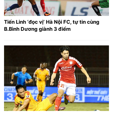
Tiến Linh ‘đọc vị’ Hà Nội FC, tự tin cùng
B.Bình Dương giành 3 điểm