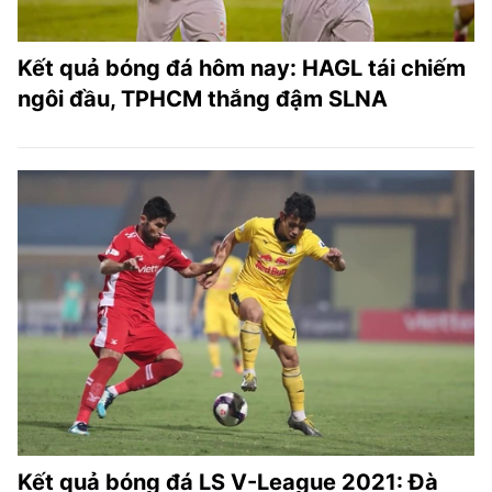
Kết quả bóng đá hôm nay: HAGL tái chiếm
ngôi đầu, TPHCM thắng đậm SLNA
Kết quả bóng đá LS V-League 2021: Đà