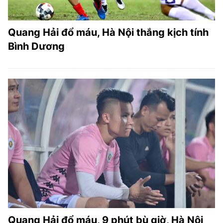
Quang Hải đổ máu, Hà Nội thắng kịch tính
Bình Dương
Quang Hải đổ máu, 9 phút bù giờ, Hà Nội