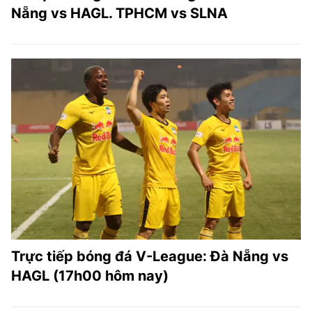
Nẵng vs HAGL. TPHCM vs SLNA
Trực tiếp bóng đá V-League: Đà Nẵng vs
HAGL (17h00 hôm nay)