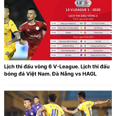
Lịch thi đấu vòng 6 V-League. Lịch thi đấu
bóng đá Việt Nam. Đà Nẵng vs HAGL