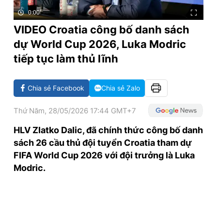
TRA CỨU PHƯỜNG XÃ
0:00
VIDEO Croatia công bố danh sách
CỐNG HIẾN
dự World Cup 2026, Luka Modric
BÙI XUÂN PHÁI
tiếp tục làm thủ lĩnh
TIỆN ÍCH
Chia sẻ Facebook
Chia sẻ Zalo
LIÊN HỆ QUẢNG CÁO
Thứ Năm, 28/05/2026 17:44 GMT+7
Hotline: 0981.119.189
HLV Zlatko Dalic, đã chính thức công bố danh
Điện thoại: 024.38254756
sách 26 cầu thủ đội tuyển Croatia tham dự
FIFA World Cup 2026 với đội trưởng là Luka
Modric.
MẠNG XÃ HỘI