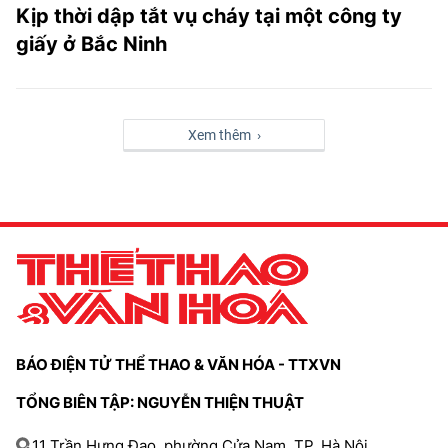
Kịp thời dập tắt vụ cháy tại một công ty
giấy ở Bắc Ninh
Xem thêm ›
BÁO ĐIỆN TỬ THỂ THAO & VĂN HÓA - TTXVN
TỔNG BIÊN TẬP: NGUYỄN THIỆN THUẬT
11 Trần Hưng Đạo, phường Cửa Nam, TP. Hà Nội