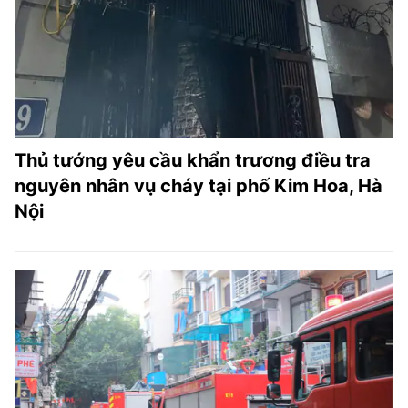
TRA CỨU PHƯỜNG XÃ
CỐNG HIẾN
BÙI XUÂN PHÁI
TIỆN ÍCH
Thủ tướng yêu cầu khẩn trương điều tra
LIÊN HỆ QUẢNG CÁO
nguyên nhân vụ cháy tại phố Kim Hoa, Hà
Nội
Hotline: 0981.119.189
Điện thoại: 024.38254756
MẠNG XÃ HỘI