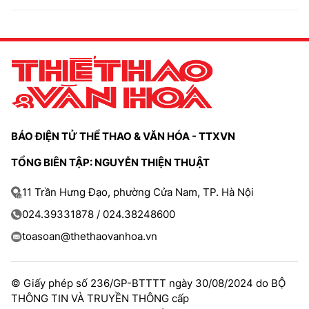
BÁO ĐIỆN TỬ THỂ THAO & VĂN HÓA - TTXVN
TỔNG BIÊN TẬP: NGUYỄN THIỆN THUẬT
11 Trần Hưng Đạo, phường Cửa Nam, TP. Hà Nội
024.39331878 / 024.38248600
toasoan@thethaovanhoa.vn
© Giấy phép số 236/GP-BTTTT ngày 30/08/2024 do BỘ
THÔNG TIN VÀ TRUYỀN THÔNG cấp