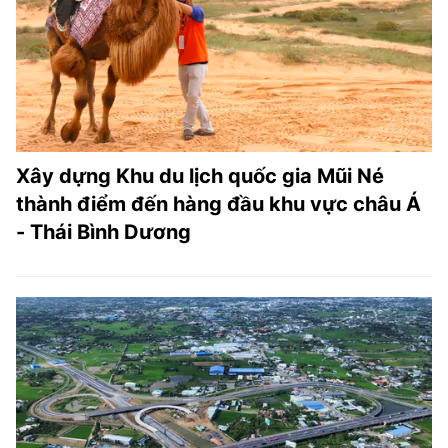
TRA CỨU PHƯỜNG XÃ
CỐNG HIẾN
BÙI XUÂN PHÁI
TIỆN ÍCH
Xây dựng Khu du lịch quốc gia Mũi Né
LIÊN HỆ QUẢNG CÁO
thành điểm đến hàng đầu khu vực châu Á
- Thái Bình Dương
Hotline: 0981.119.189
Điện thoại: 024.38254756
MẠNG XÃ HỘI