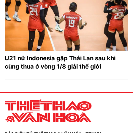
TRA CỨU PHƯỜNG XÃ
CỐNG HIẾN
BÙI XUÂN PHÁI
TIỆN ÍCH
U21 nữ Indonesia gặp Thái Lan sau khi
LIÊN HỆ QUẢNG CÁO
cùng thua ở vòng 1/8 giải thế giới
Hotline: 0981.119.189
Điện thoại: 024.38254756
MẠNG XÃ HỘI