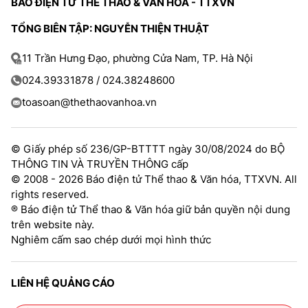
BÁO ĐIỆN TỬ THỂ THAO & VĂN HÓA - TTXVN
TỔNG BIÊN TẬP: NGUYỄN THIỆN THUẬT
11 Trần Hưng Đạo, phường Cửa Nam, TP. Hà Nội
024.39331878 / 024.38248600
toasoan@thethaovanhoa.vn
© Giấy phép số 236/GP-BTTTT ngày 30/08/2024 do BỘ
THÔNG TIN VÀ TRUYỀN THÔNG cấp
© 2008 - 2026 Báo điện tử Thể thao & Văn hóa, TTXVN. All
rights reserved.
® Báo điện tử Thể thao & Văn hóa giữ bản quyền nội dung
trên website này.
Nghiêm cấm sao chép dưới mọi hình thức
LIÊN HỆ QUẢNG CÁO